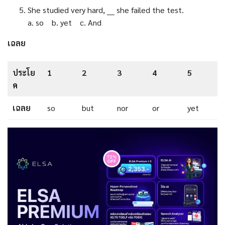
She studied very hard, ___ she failed the test.
a. so b. yet c. And
เฉลย
ประโย
1
2
3
4
5
ค
เฉลย
so
but
nor
or
yet