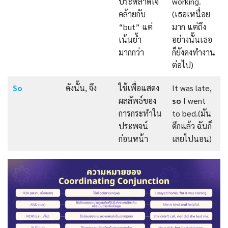
ประหลาดใจ
working.
คล้ายกับ
(เธอเหนื่อย
“but” แต่
มาก แต่ถึง
เน้นย้ำ
อย่างนั้นเธอ
มากกว่า
ก็ยังคงทำงาน
ต่อไป)
So
ดังนั้น, จึง
ใช้เพื่อแสดง
It was late,
ผลลัพธ์ของ
so
I went
การกระทำใน
to bed.(มัน
ประพจน์
ดึกแล้ว ฉันก็
ก่อนหน้า
เลยไปนอน)