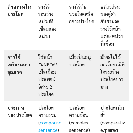
ตำแหน่งใน
วางไว้
วางไว้ต้น
แต่ละส่วน
ประโยค
ระหว่าง
ประโยคหรือ
ของคู่คำ
หน่วยที่
กลางประโยค
สันธานจะ
เชื่อมสอง
วางไว้หน้า
หน่วย
แต่ละหน่วย
ที่เชื่อม
การใช้
ใช้หน้า
เมื่อเป็นอนุ
มักจะไม่ใช้
เครื่องหมาย
FANBOYS
ประโยค
ยกเว้นกรณีที่
จุลภาค
เมื่อเชื่อม
โครงสร้าง
ประพจน์
ประโยคยาว
อิสระ 2
มาก
ประโยค
ประเภท
ประโยค
ประโยค
ประโยคเน้น
ของประโยค
ความรวม
ความซ้อน
ย้ำ
(
compound
(complex
(comparativ
sentence
)
sentence)
e/paired