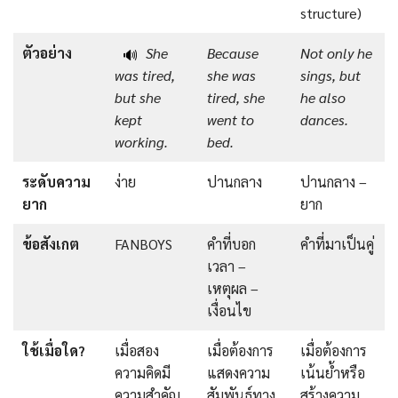
structure)
ตัวอย่าง
She
Because
Not only he
🔊
was tired,
she was
sings, but
but she
tired, she
he also
kept
went to
dances.
working.
bed.
ระดับความ
ง่าย
ปานกลาง
ปานกลาง –
ยาก
ยาก
ข้อสังเกต
FANBOYS
คำที่บอก
คำที่มาเป็นคู่
เวลา –
เหตุผล –
เงื่อนไข
ใช้เมื่อใด?
เมื่อสอง
เมื่อต้องการ
เมื่อต้องการ
ความคิดมี
แสดงความ
เน้นย้ำหรือ
ความสำคัญ
สัมพันธ์ทาง
สร้างความ