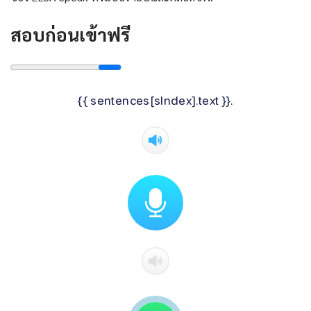
สอบก่อนเข้าฟรี
{{ sentences[sIndex].text }}.