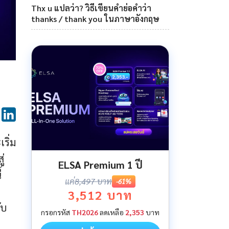
Thx u แปลว่า? วิธีเขียนคำย่อคำว่า
thanks / thank you ในภาษาอังกฤษ
ริ่ม
่
ELSA Premium 1 ปี
้
แค่
8,497 บาท
-61%
3,512 บาท
ับ
กรอกรหัส
TH2026
ลดเหลือ
2,353
บาท