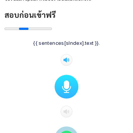
สอบก่อนเข้าฟรี
{{ sentences[sIndex].text }}.