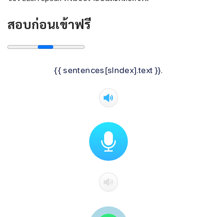
สอบก่อนเข้าฟรี
{{ sentences[sIndex].text }}.