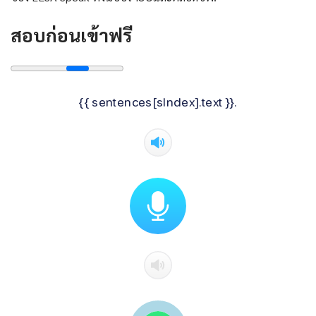
สอบก่อนเข้าฟรี
{{ sentences[sIndex].text }}.