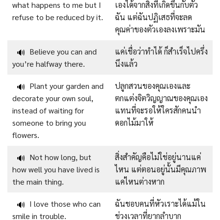
what happens to me but I
เองได้จากสิ่งที่เกิดขึ้นกับตัว
refuse to be reduced by it.
ฉัน แต่ฉันปฏิเสธที่จะลด
คุณค่าของตัวเองลงเพราะมัน
Believe you can and
แค่เชื่อว่าทำได้ ก็สำเร็จไปครึ่ง
🔊
you’re halfway there.
นึงแล้ว
Plant your garden and
ปลูกสวนของคุณเองและ
🔊
decorate your own soul,
ตกแต่งจิตวิญญาณของคุณเอง
instead of waiting for
แทนที่จะรอให้ใครสักคนนำ
someone to bring you
ดอกไม้มาให้
flowers.
Not how long, but
สิ่งสำคัญคือไม่ใช่อยู่นานแค่
🔊
how well you have lived is
ไหน แต่ตอนอยู่นั้นมีคุณภาพ
the main thing.
แค่ไหนต่างหาก
I love those who can
ฉันชอบคนที่หัวเราะได้แม้ใน
🔊
smile in trouble.
ช่วงเวลาที่ยากลำบาก