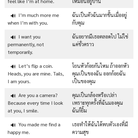
feel like I’m at home.
เหมือนอยู่บ้าน
I’m much more me
ฉันเป็นตัวฉันมากขึ้นเมื่ออยู่
🔊
when I’m with you.
กับคุณ
I want you
ฉันอยากมีเธอตลอดไป ไม่ใช่
🔊
permanently, not
แค่ชั่วคราว
temporarily.
Let’s flip a coin.
โยนหัวก้อยกันไหม ถ้าออกหัว
🔊
Heads, you are mine. Tails,
คุณเป็นของฉัน ออกก้อยฉัน
I am yours.
เป็นของคุณ
Are you a camera?
คุณเป็นกล้องหรือเปล่า
🔊
Because every time I look
เพราะทุกครั้งที่ฉันมองคุณ
at you, I smile.
ฉันก็ยิ้ม
You made me find a
เธอทำให้ฉันได้พบตัวเองที่มี
🔊
happy me.
ความสุข