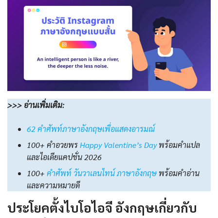
>>>
อ่านเพิ่มเติม
:
62 คำศัพท์ภาษาอังกฤษเพื่อแสดงอารมณ์
100+ คำอวยพร
Happy Valentine’s Day
พร้อมคำแปล
และไอเดียแคปชั่น 2026
100+
คําศัพท์ วันวาเลนไทน์ ภาษาอังกฤษ
พร้อมคําอ่าน
และความหมายดี
ประโยคตั้งไบโอไอจี อังกฤษ
เกี่ยวกับ