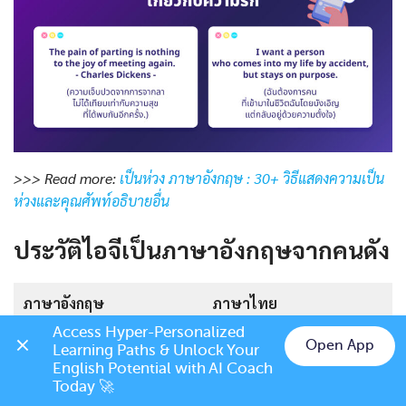
>>> Read more:
เป็นห่วง ภาษาอังกฤษ : 30+ วิธีแสดงความเป็น
ห่วงและคุณศัพท์อธิบายอื่น
ประวัติไอจีเป็นภาษาอังกฤษจากคนดัง
ภาษาอังกฤษ
ภาษาไทย
Access Hyper-Personalized 
Don’t cry because it’s
อย่าร้องไห้เพียงเพราะมันจบ
🔊
Open App
Learning Paths & Unlock Your 
over, smile because it
ลงไปแล้ว, จงยิ้มเพราะครั้ง
Chat on LINE
English Potential with AI Coach 
Today 🚀
happened. – Dr. Seuss
หนึ่งมันเคยเกิดขึ้น