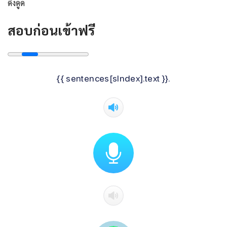
ดึงดูด
สอบก่อนเข้าฟรี
{{ sentences[sIndex].text }}.