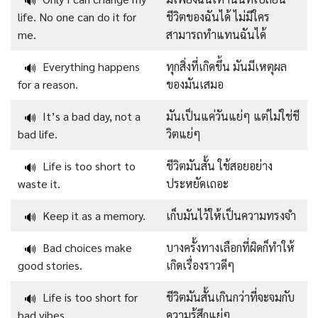
🔊
life. No one can do it for
ชีวิตของฉันได้ ไม่มีใคร
me.
สามารถทำแทนฉันได้
Everything happens
ทุกสิ่งที่เกิดขึ้น มันมีเหตุผล
🔊
for a reason.
ของมันเสมอ
It’s a bad day, not a
มันเป็นแค่วันแย่ๆ แต่ไม่ใช่ชี
🔊
bad life.
วิตแย่ๆ
Life is too short to
ชีวิตมันสั้น ใช้สอยอย่าง
🔊
waste it.
ประหยัดเถอะ
Keep it as a memory.
เก็บมันไว้ให้เป็นความทรงจำ
🔊
Bad choices make
บางครั้งทางเลือกที่ผิดก็ทำให้
🔊
good stories.
เกิดเรื่องราวดีๆ
Life is too short for
ชีวิตมันสั้นเกินกว่าที่จะจมกับ
🔊
bad vibes.
ความรู้สึกแย่ๆ