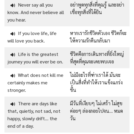
Never say all you
อย่าพูดทุกสิ่งที่คุณรู้ และอย่า
🔊
know. And never believe all
เชื่อทุกสิ่งที่ได้ยิน
you hear.
If you love life, life
หากเรารักชีวิตตัวเอง ชีวิตก็จะ
🔊
will love you back.
ให้ความรักคืนกลับมา
Life is the greatest
ชีวิตคือการเดินทางที่ยิ่งใหญ่
🔊
journey you will ever be on.
ที่สุดที่คุณจะเคยพบเจอ
What does not kill me
ไม่มีอะไรที่ฑ่าเราได้ มันจะ
🔊
certainly makes me
เป็นสื่งที่ทำให้เราแข็งแกร่ง
stronger.
ขึ้น
There are days like
มีวันที่เงียบๆ ไม่เศร้า ไม่สุข
🔊
that, quietly, not sad, not
ค่อยๆ ล่องลอยไปจน… หมด
happy, slowly drift… the
วัน
end of a day.