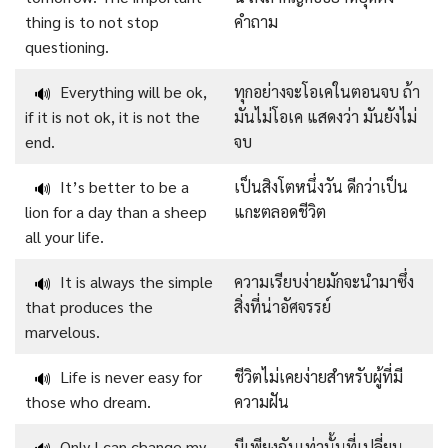
thing is to not stop
คำถาม
questioning.
Everything will be ok,
ทุกอย่างจะโอเคในตอนจบ ถ้า
🔊
if it is not ok, it is not the
มันไม่โอเค แสดงว่า มันยังไม่
end.
จบ
It’s better to be a
เป็นสิงโตหนึ่งวัน ดีกว่าเป็น
🔊
lion for a day than a sheep
แกะตลอดชีวิต
all your life.
It is always the simple
ความเรียบง่ายมักจะนำมาซึ่ง
🔊
that produces the
สิ่งที่น่าอัศจรรย์
marvelous.
Life is never easy for
ชีวิตไม่เคยง่ายสำหรับผู้ที่มี
🔊
those who dream.
ความฝัน
Only I can change my
มีเพียงฉันเท่านั้นที่เปลี่ยน