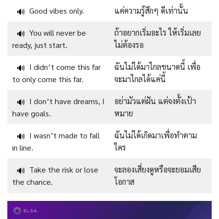
Good vibes only.
แค่ความรู้สึกๆ ดีเท่านั้น
🔊
You will never be
ถ้าอยากเริ่มอะไร ให้เริ่มเลย
🔊
ready, just start.
ไม่ต้องรอ
I didn’t come this far
ฉันไม่ได้มาไกลขนาดนี้ เพื่อ
🔊
to only come this far.
จะมาไกลได้แค่นี้
I don’t have dreams, I
อย่ามัวแต่ฝัน แต่จงตั้งเป้า
🔊
have goals.
หมาย
I wasn’t made to fall
ฉันไม่ได้เกิดมาเพื่อทําตาม
🔊
in line.
ใคร
Take the risk or lose
จะลองเสี่ยงดูหรือจะยอมเสีย
🔊
the chance.
โอกาส