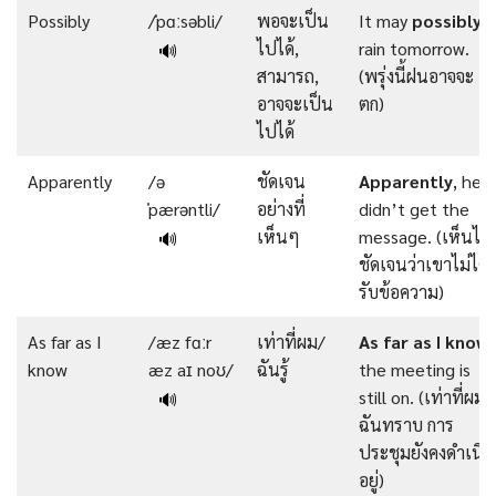
Possibly
/ˈpɑːsəbli/
พอจะเป็น
It may
possibly
ไปได้,
rain tomorrow.
🔊
สามารถ,
(พรุ่งนี้ฝนอาจจะ
อาจจะเป็น
ตก)
ไปได้
Apparently
/ə
ชัดเจน
Apparently
, he
ˈpærəntli/
อย่างที่
didn’t get the
เห็นๆ
message. (เห็นได้
🔊
ชัดเจนว่าเขาไม่ได้
รับข้อความ)
As far as I
/æz fɑːr
เท่าที่ผม/
As
far
as I know
,
know
æz aɪ noʊ/
ฉันรู้
the meeting is
still on. (เท่าที่ผม/
🔊
ฉันทราบ การ
ประชุมยังคงดำเนิน
อยู่)