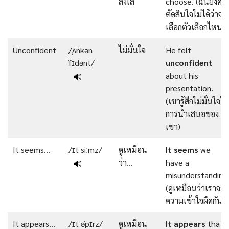
ลังเล
choose. (ฉันยังคง
ตัดสินใจไม่ได้ว่าจะ
เลือกตัวเลือกไหน)
Unconfident
/ˌʌnkən
ไม่มั่นใจ
He felt
ˈfɪdənt/
unconfident
about his
🔊
presentation.
(เขารู้สึกไม่มั่นใจใ
การนำเสนอของ
เขา)
It seems…
/ɪt siːmz/
ดูเหมือน
It
seems
we
ว่า…
have a
🔊
misunderstanding
(ดูเหมือนว่าเราจะม
ความเข้าใจผิดกัน)
It appears…
/ɪt əˈpɪrz/
ดูเหมือน
It
appears
that