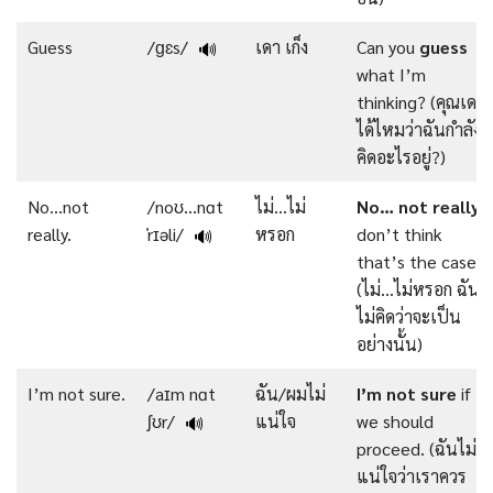
Guess
/ɡɛs/
เดา เก็ง
Can you
guess
🔊
what I’m
thinking? (คุณเดา
ได้ไหมว่าฉันกำลัง
คิดอะไรอยู่?)
No…not
/noʊ…nɑt
ไม่…ไม่
No…
not
really
, 
really.
ˈrɪəli/
หรอก
don’t think
🔊
that’s the case.
(ไม่…ไม่หรอก ฉัน
ไม่คิดว่าจะเป็น
อย่างนั้น)
I’m not sure.
/aɪm nɑt
ฉัน/ผมไม่
I’m
not
sure
if
ʃʊr/
แน่ใจ
we should
🔊
proceed. (ฉันไม่
แน่ใจว่าเราควร