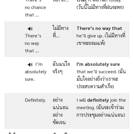
no chance
(วันนี้ไม่มีทางที่ฝนจะตก)
that …
ไม่มีทาง
There’s no way
that
🔊
There’s
ที่…
he’ll give up. (ไม่มีทางที่
no way
เขาจะยอมแพ้)
that …
I’m
ฉันแน่ใจ
I’m absolutely sure
🔊
absolutely
จริงๆ
that we’ll succeed. (ฉัน
sure.
มั่นใจอย่างยิ่งว่าเราจะ
ประสบความสำเร็จ)
Definitely.
อย่าง
I will
definitely
join the
แน่นอน
meeting. (ฉันจะเข้าร่วม
อย่าง
การประชุมอย่างแน่นอน)
ชัดเจน