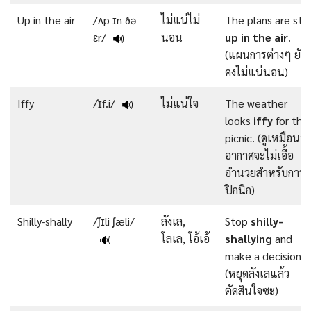
Up in the air
/ʌp ɪn ðə
ไม่แน่ไม่
The plans are still
ɛr/
นอน
up in
the
air
.
🔊
(แผนการต่างๆ ยัง
คงไม่แน่นอน)
Iffy
/ˈɪf.i/
ไม่แน่ใจ
The weather
🔊
looks
iffy
for the
picnic. (ดูเหมือนว่า
อากาศจะไม่เอื้อ
อำนวยสำหรับการ
ปิกนิก)
Shilly-shally
/ˈʃɪli ˌʃæli/
ลังเล,
Stop
shilly-
โลเล, โอ้เอ้
shallying
and
🔊
make a decision.
(หยุดลังเลแล้ว
ตัดสินใจซะ)