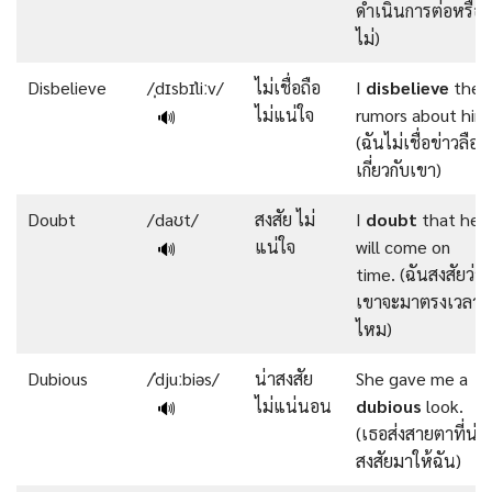
ดำเนินการต่อหรือ
ไม่)
Disbelieve
/ˌdɪsbɪˈliːv/
ไม่เชื่อถือ
I
disbelieve
the
ไม่แน่ใจ
rumors about him
🔊
(ฉันไม่เชื่อข่าวลือ
เกี่ยวกับเขา)
Doubt
/daʊt/
สงสัย ไม่
I
doubt
that he
แน่ใจ
will come on
🔊
time. (ฉันสงสัยว่า
เขาจะมาตรงเวลา
ไหม)
Dubious
/ˈdjuːbiəs/
น่าสงสัย
She gave me a
ไม่แน่นอน
dubious
look.
🔊
(เธอส่งสายตาที่น่า
สงสัยมาให้ฉัน)