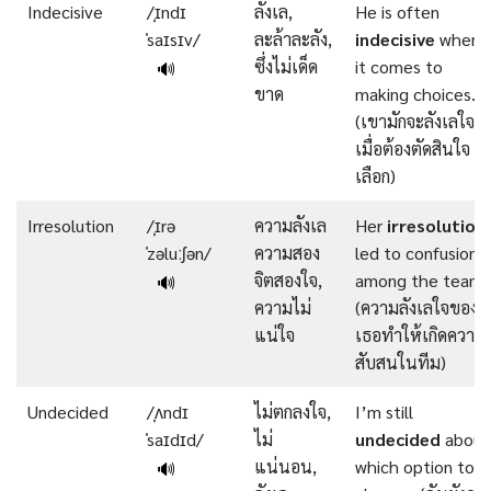
Indecisive
/ˌɪndɪ
ลังเล,
He is often
ˈsaɪsɪv/
ละล้าละลัง,
indecisive
when
ซึ่งไม่เด็ด
it comes to
🔊
ขาด
making choices.
(เขามักจะลังเลใจ
เมื่อต้องตัดสินใจ
เลือก)
Irresolution
/ˌɪrə
ความลังเล
Her
irresolution
ˈzəluːʃən/
ความสอง
led to confusion
จิตสองใจ,
among the team.
🔊
ความไม่
(ความลังเลใจของ
แน่ใจ
เธอทำให้เกิดความ
สับสนในทีม)
Undecided
/ˌʌndɪ
ไม่ตกลงใจ,
I’m still
ˈsaɪdɪd/
ไม่
undecided
about
แน่นอน,
which option to
🔊