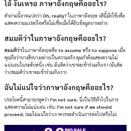
โอ้ งั้นเหรอ ภาษาอังกฤษคืออะไร?
คำถามนี้อาจแปลว่า
Oh, really?
ในภาษาอังกฤษ วลีนี้มักใช้เพื่อ
แสดงความแปลกใจหรือไม่เชื่อเมื่อได้ยินข้อมูลบางอย่าง
สมมติว่าในภาษาอังกฤษคืออะไร?
สมมติว่า
ในภาษาอังกฤษคือ
to assume
หรือ
to suppose
เมื่อ
คุณถือว่าบางสิ่งบางอย่างเป็นความจริง คุณกำลังแสดงความไม่
แน่นอนในระดับหนึ่ง เช่น ฉันคิดว่าเขาจะเข้าร่วมกับเรา (ฉันคิด
ว่า/สมมติว่าเขาจะเข้าร่วมกับเรา)
ฉันไม่แน่ใจว่าภาษาอังกฤษคืออะไร?
ประโยคนี้สามารถพูดว่า
I’m not sure.
นี่เป็นวิธีทั่วไปในการ
แสดงความไม่แน่นอน เช่น:
I’m not sure if we should
proceed.
(ผมไม่แน่ใจว่าเราควรจะดำเนินการต่อไปหรือไม่)