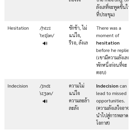
ลังเลที่จะพูดขึ้นใน
ที่ประชุม)
Hesitation
/ˌhɛzɪ
ชักช้า, ไม่
There was a
ˈteɪʃən/
แน่ใจ,
moment of
รีรอ, ลังเล
hesitation
🔊
before he replied.
(เขามีความลังเลอยู่
พักหนึ่งก่อนที่จะ
ตอบ)
Indecision
/ˌɪndɪ
ความไม่
Indecision
can
ˈsɪʒən/
แน่ใจ
lead to missed
ความละล้า
opportunities.
🔊
ละลัง
(ความลังเลใจอาจ
นำไปสู่การพลาด
โอกาส)