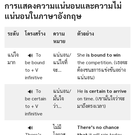
การแสดงความแน่นอนและความไม่
แน่นอนในภาษาอังกฤษ
ระดับ
โครงสร้าง
ความ
ตัวอย่าง
หมาย
แน่ใจ
To
แน่นอน/
She
is
bound to
win
🔊
มาก
be bound
แน่ใจที่
the competition. (เธอจะ
to + V
จะ…
ต้องชนะการแข่งขันอย่าง
infinitive
แน่นอน)
To
แน่นอน/
He
is
certain
to
arrive
🔊
be certain
มั่นใจ
on time. (เขามั่นใจว่าจะ
to + V
ว่า…
มาถึงตรงเวลา)
infinitive
ไม่มี
There’s
no
chance
🔊
There’s
โอกาส…
that
it will rain today.