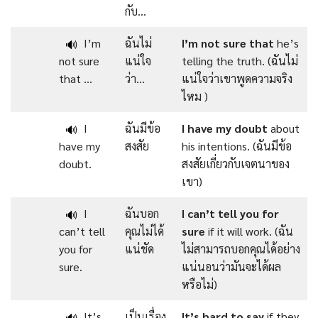
กับ…
I’m
ฉันไม่
I’m
not
sure
that
he’s
🔊
not sure
แน่ใจ
telling the truth. (ฉันไม่
that …
ว่า…
แน่ใจว่าเขาพูดความจริง
ไหม )
I
ฉันมีข้อ
I have
my
doubt
about
🔊
have my
สงสัย
his intentions. (ฉันมีข้อ
doubt.
สงสัยเกี่ยวกับเจตนาของ
เขา)
I
ฉันบอก
I can’t
tell
you
for
🔊
can’t tell
คุณไม่ได้
sure
if it will work. (ฉัน
you for
แน่ชัด
ไม่สามารถบอกคุณได้อย่าง
sure.
แน่นอนว่ามันจะได้ผล
หรือไม่)
It’s
เป็นเรื่อง
It’s hard
to
say
if they
🔊