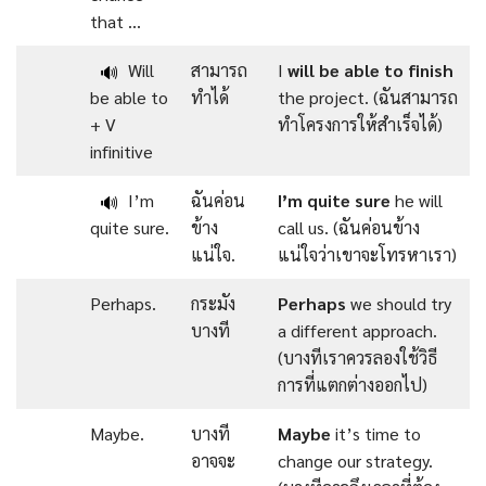
that …
Will
สามารถ
I
will
be
able
to
finish
🔊
be able to
ทำได้
the project. (ฉันสามารถ
+ V
ทำโครงการให้สำเร็จได้)
infinitive
I’m
ฉันค่อน
I’m
quite
sure
he will
🔊
quite sure.
ข้าง
call us. (ฉันค่อนข้าง
แน่ใจ.
แน่ใจว่าเขาจะโทรหาเรา)
Perhaps.
กระมัง
Perhaps
we should try
บางที
a different approach.
(บางทีเราควรลองใช้วิธี
การที่แตกต่างออกไป)
Maybe.
บางที
Maybe
it’s time to
อาจจะ
change our strategy.