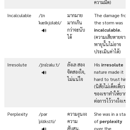
ความมืด)
Incalculable
/ɪn
มากมาย
The damage fro
ˈkælkjʊləbl/
มากเกิน
the storm was
กว่าจะนับ
incalculable
.
🔊
ได้
(ความเสียหายจาก
พายุนั้นไม่อาจ
ประเมินค่าได้)
Irresolute
/ˌɪrəˈzəluːt/
ลังเล สอง
His
irresolute
จิตสองใจ,
nature made it
🔊
ไม่แน่ใจ
hard to trust him.
(นิสัยไม่เด็ดเดี่ยว
ของเขาทำให้ยาก
ต่อการไว้วางใจเขา
Perplexity
/pər
ความงุนงง
She was in a stat
ˈplɛksɪti/
ความ
of
perplexity
สับสน,
over the
🔊