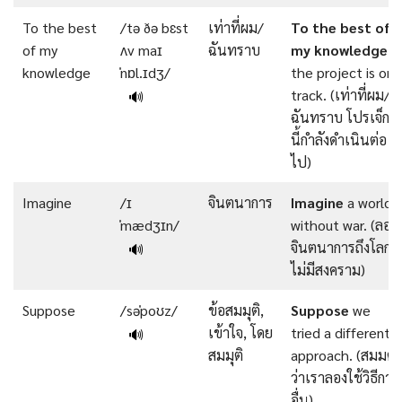
To the best
/tə ðə bɛst
เท่าที่ผม/
To
the
best
of
of my
ʌv maɪ
ฉันทราบ
my
knowledge
,
knowledge
ˈnɒl.ɪdʒ/
the project is on
track. (เท่าที่ผม/
🔊
ฉันทราบ โปรเจ็กต์
นี้กำลังดำเนินต่อ
ไป)
Imagine
/ɪ
จินตนาการ
Imagine
a world
ˈmædʒɪn/
without war. (ลอง
จินตนาการถึงโลกที่
🔊
ไม่มีสงคราม)
Suppose
/səˈpoʊz/
ข้อสมมุติ,
Suppose
we
เข้าใจ, โดย
tried a different
🔊
สมมุติ
approach. (สมมติ
ว่าเราลองใช้วิธีการ
อื่น)