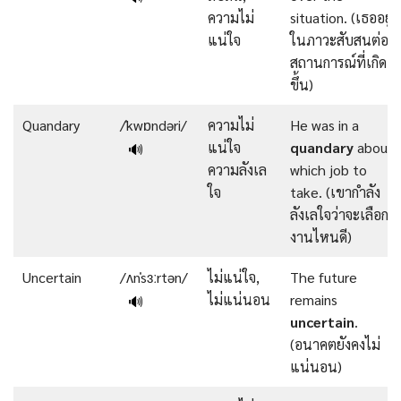
ความไม่
situation. (เธออยู่
แน่ใจ
ในภาวะสับสนต่อ
สถานการณ์ที่เกิด
ขึ้น)
Quandary
/ˈkwɒndəri/
ความไม่
He was in a
แน่ใจ
quandary
about
🔊
ความลังเล
which job to
ใจ
take. (เขากำลัง
ลังเลใจว่าจะเลือก
งานไหนดี)
Uncertain
/ʌnˈsɜːrtən/
ไม่แน่ใจ,
The future
ไม่แน่นอน
remains
🔊
uncertain
.
(อนาคตยังคงไม่
แน่นอน)