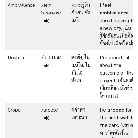
Ambivalence
/æm
ความรู้สึก
I feel
ˈbɪvələns/
สับสน ขัด
ambivalence
แย้ง
about moving to
🔊
a new city. (ฉัน
รู้สึกสับสนเมื่อต้อง
ย้ายไปเมืองใหม่)
Doubtful
/ˈdaʊtfəl/
สงสัย, ไม่
I’m
doubtful
แน่ใจ, ไม่
about the
🔊
มั่นใจ,
outcome of the
ลังเล
project. (ฉันสงสัย
เกี่ยวกับผลลัพธ์ของ
โครงการ)
Grope
/ɡroʊp/
คลำหา
He
groped
for
เสาะหา
the light switch i
🔊
the dark. (เขาคลำ
หาสวิตช์ไฟใน