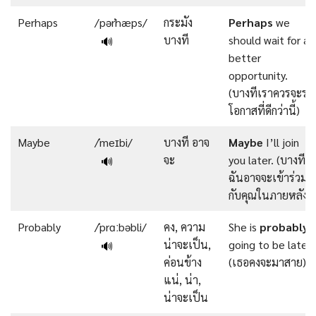
Perhaps
/pərˈhæps/
กระมัง
Perhaps
we
บางที
should wait for a
🔊
better
opportunity.
(บางทีเราควรจะรอ
โอกาสที่ดีกว่านี้)
Maybe
/ˈmeɪbi/
บางที อาจ
Maybe
I’ll join
จะ
you later. (บางที
🔊
ฉันอาจจะเข้าร่วม
กับคุณในภายหลัง)
Probably
/ˈprɑːbəbli/
คง, ความ
She is
probably
น่าจะเป็น,
going to be late.
🔊
ค่อนข้าง
(เธอคงจะมาสาย)
แน่, น่า,
น่าจะเป็น