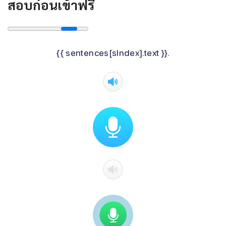
สอบก่อนเข้าฟรี
{{ sentences[sIndex].text }}.