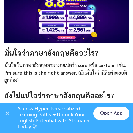
มั่นใจว่าภาษาอังกฤษคืออะไร?
มั่นใจ
ในภาษาอังกฤษสามารถแปลว่า
sure
หรือ
certain.
เช่น:
I’m sure this is the right answer.
(ฉันมั่นใจว่านี่คือคำตอบที่
ถูกต้อง)
ยังไม่แน่ใจว่าภาษาอังกฤษคืออะไร?
อาจจะไม่
หรือ
ยังไม่แน่ใจ
แปลได้ว่า
uncertain.
เช่น:
The
Access Hyper-Personalized 
Open App
future remains uncertain.
(อนาคตยังคงไม่แน่นอน)
Learning Paths & Unlock Your 
Chat on LINE
English Potential with AI Coach 
Today 🚀
ฉันไม่แน่ใจว่าภาษาอังกฤษคืออะไร?