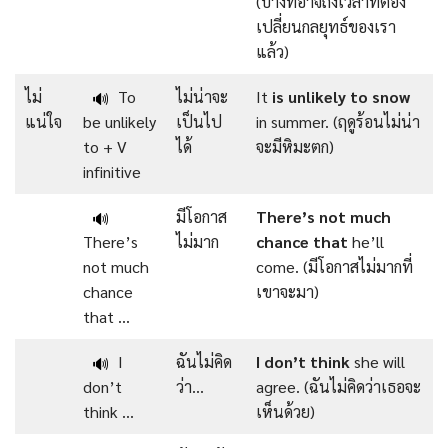
(บางทีอาจถึงเวลาที่ต้อง
เปลี่ยนกลยุทธ์ของเรา
แล้ว)
ไม่
To
ไม่น่าจะ
It
is
unlikely
to snow
🔊
แน่ใจ
be unlikely
เป็นไป
in summer. (ฤดูร้อนไม่น่า
to + V
ได้
จะมีหิมะตก)
infinitive
มีโอกาส
There’s
not
much
🔊
There’s
ไม่มาก
chance
that
he’ll
not much
come. (มีโอกาสไม่มากที่
chance
เขาจะมา)
that …
I
ฉันไม่คิด
I
don’t
think
she will
🔊
don’t
ว่า…
agree. (ฉันไม่คิดว่าเธอจะ
think …
เห็นด้วย)