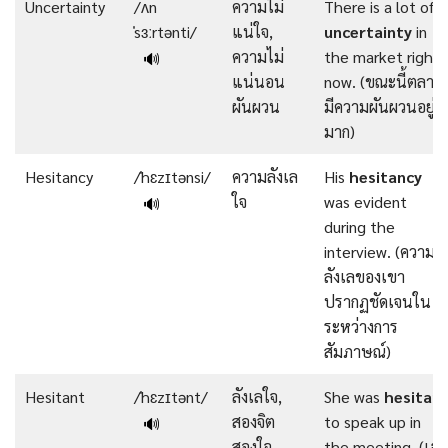
Uncertainty
/ʌn
ความไม่
There is a lot of
ˈsɜːrtənti/
แน่ใจ,
uncertainty
in
ความไม่
the market right
🔊
แน่นอน
now. (ขณะนี้ตลาด
ผันผวน
มีความผันผวนอยู่
มาก)
Hesitancy
/ˈhɛzɪtənsi/
ความลังเล
His
hesitancy
ใจ
was evident
🔊
during the
interview. (ความ
ลังเลของเขา
ปรากฏชัดเจนใน
ระหว่างการ
สัมภาษณ์)
Hesitant
/ˈhɛzɪtənt/
ลังเลใจ,
She was
hesitan
สองจิต
to speak up in
🔊
สองใจ
the meeting. (เธอ