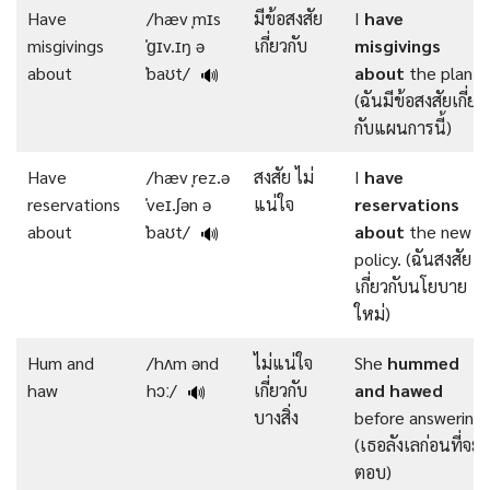
Have
/hæv ˌmɪs
มีข้อสงสัย
I
have
misgivings
ˈɡɪv.ɪŋ ə
เกี่ยวกับ
misgivings
about
ˈbaʊt/
about
the plan.
🔊
(ฉันมีข้อสงสัยเกี่ยว
กับแผนการนี้)
Have
/hæv ˌrez.ə
สงสัย ไม่
I
have
reservations
ˈveɪ.ʃən ə
แน่ใจ
reservations
about
ˈbaʊt/
about
the new
🔊
policy. (ฉันสงสัย
เกี่ยวกับนโยบาย
ใหม่)
Hum and
/hʌm ənd
ไม่แน่ใจ
She
hummed
haw
hɔː/
เกี่ยวกับ
and hawed
🔊
บางสิ่ง
before answering.
(เธอลังเลก่อนที่จะ
ตอบ)