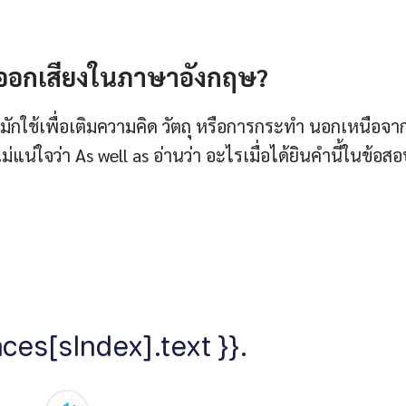
ธีออกเสียงในภาษาอังกฤษ?
กใช้เพื่อเติมความคิด วัตถุ หรือการกระทำ นอกเหนือจา
น่ใจว่า As well as อ่านว่า อะไรเมื่อได้ยินคำนี้ในข้อส
ces[sIndex].text }}.