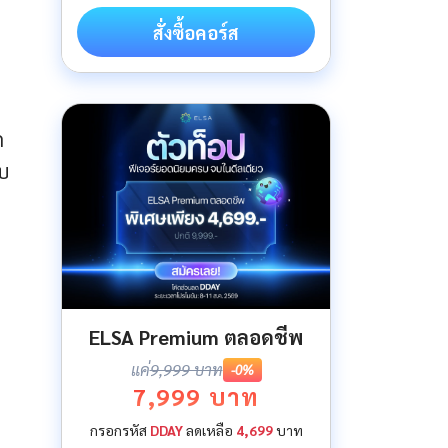
สั่งซื้อคอร์ส
ก
อบ
ELSA Premium ตลอดชีพ
แค่
9,999 บาท
-0%
7,999 บาท
กรอกรหัส
DDAY
ลดเหลือ
4,699
บาท