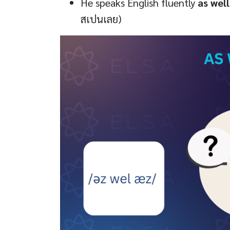
He speaks English fluently
as well
สเปนเลย)