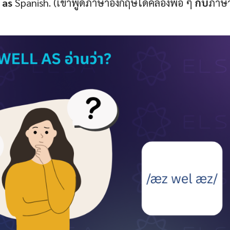
 as
Spanish. (เขาพูดภาษาอังกฤษได้คล่องพอ ๆ
กับ
ภาษ