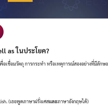
ll as ในประโยค?
พื่อเชื่อมวัตถุ การกระทำ หรือเหตุการณ์สองอย่างที่มีลัก
ish. (เธอพูดภาษาฝรั่งเศส
และ
ภาษาอังกฤษได้)