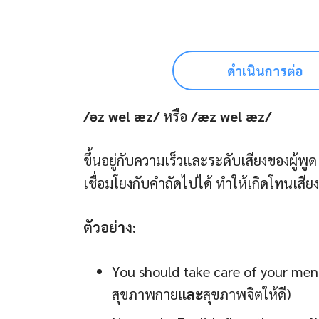
ดำเนินการต่อ
/əz wel æz/
หรือ
/æz wel æz/
ขึ้นอยู่กับความเร็วและระดับเสียงของผู้พูด
เชื่อมโยงกับคำถัดไปได้ ทำให้เกิดโทนเสียง
ตัวอย่าง:
You should take care of your men
สุขภาพกาย
และ
สุขภาพจิตให้ดี)