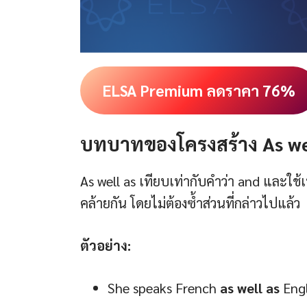
ELSA Premium ลดราคา 76%
บทบาทของโครงสร้าง As we
As well as เทียบเท่ากับคำว่า and และใช้เ
คล้ายกัน โดยไม่ต้องซ้ำส่วนที่กล่าวไปแล้ว
ตัวอย่าง:
She speaks French
as well as
Engl