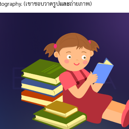
ography. (เขาชอบวาดรูป
และ
ถ่ายภาพ)