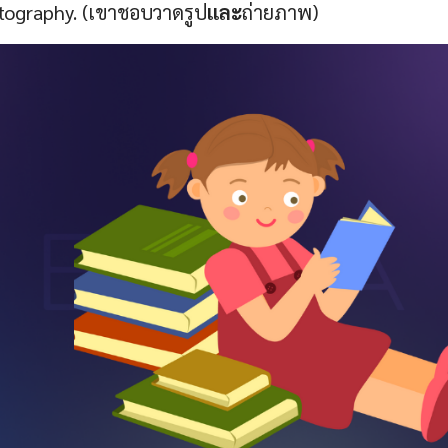
ography. (เขาชอบวาดรูป
และ
ถ่ายภาพ)