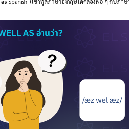
 as
Spanish. (เขาพูดภาษาอังกฤษได้คล่องพอ ๆ
กับ
ภาษ