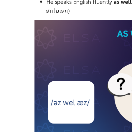
He speaks English fluently
as well
สเปนเลย)