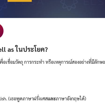
ll as ในประโยค?
พื่อเชื่อมวัตถุ การกระทำ หรือเหตุการณ์สองอย่างที่มีลัก
ish. (เธอพูดภาษาฝรั่งเศส
และ
ภาษาอังกฤษได้)