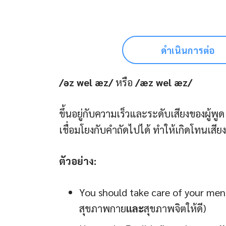
ดำเนินการต่อ
/əz wel æz/
หรือ
/æz wel æz/
ขึ้นอยู่กับความเร็วและระดับเสียงของผู้พูด
เชื่อมโยงกับคำถัดไปได้ ทำให้เกิดโทนเสียง
ตัวอย่าง:
You should take care of your men
สุขภาพกาย
และ
สุขภาพจิตให้ดี)