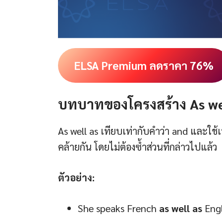
ELSA Premium ลดราคา 76%
บทบาทของโครงสร้าง As we
As well as เทียบเท่ากับคำว่า and และใช้เ
คล้ายกัน โดยไม่ต้องซ้ำส่วนที่กล่าวไปแล้ว
ตัวอย่าง:
She speaks French
as well as
Engl