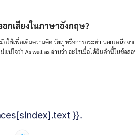
ธีออกเสียงในภาษาอังกฤษ?
กใช้เพื่อเติมความคิด วัตถุ หรือการกระทำ นอกเหนือจา
น่ใจว่า As well as อ่านว่า อะไรเมื่อได้ยินคำนี้ในข้อส
ces[sIndex].text }}.