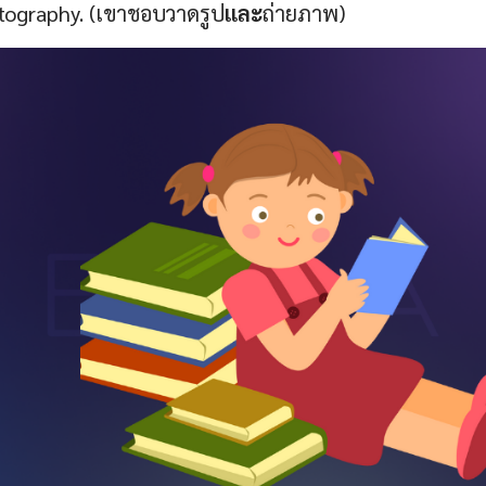
ography. (เขาชอบวาดรูป
และ
ถ่ายภาพ)