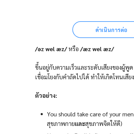
ดำเนินการต่อ
/əz wel æz/
หรือ
/æz wel æz/
ขึ้นอยู่กับความเร็วและระดับเสียงของผู้พูด
เชื่อมโยงกับคำถัดไปได้ ทำให้เกิดโทนเสียง
ตัวอย่าง:
You should take care of your men
สุขภาพกาย
และ
สุขภาพจิตให้ดี)