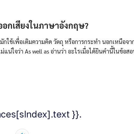
ธีออกเสียงในภาษาอังกฤษ?
กใช้เพื่อเติมความคิด วัตถุ หรือการกระทำ นอกเหนือจา
น่ใจว่า As well as อ่านว่า อะไรเมื่อได้ยินคำนี้ในข้อส
ces[sIndex].text }}.