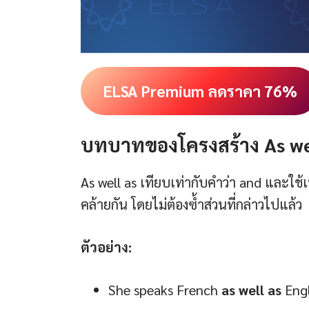
ELSA Premium ลดราคา 76%
บทบาทของโครงสร้าง As we
As well as เทียบเท่ากับคำว่า and และใช้เ
คล้ายกัน โดยไม่ต้องซ้ำส่วนที่กล่าวไปแล้ว
ตัวอย่าง:
She speaks French
as well as
Engl