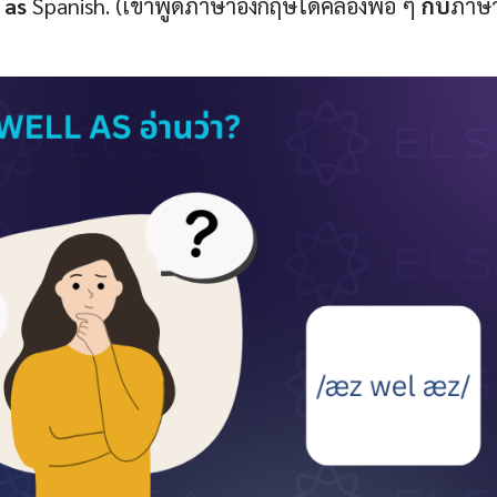
 as
Spanish. (เขาพูดภาษาอังกฤษได้คล่องพอ ๆ
กับ
ภาษ