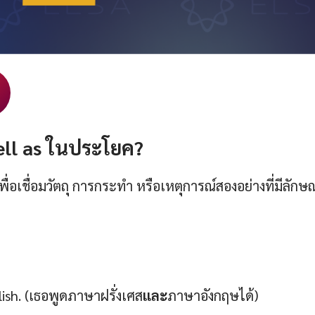
ll as ในประโยค?
พื่อเชื่อมวัตถุ การกระทำ หรือเหตุการณ์สองอย่างที่มีลัก
ish. (เธอพูดภาษาฝรั่งเศส
และ
ภาษาอังกฤษได้)