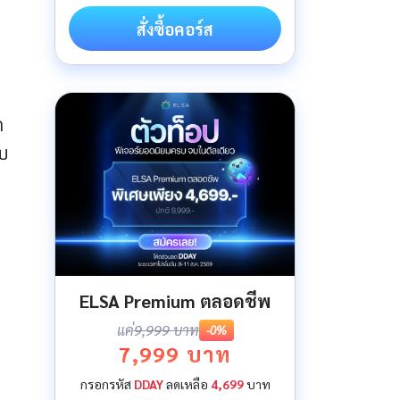
สั่งซื้อคอร์ส
ก
อบ
ELSA Premium ตลอดชีพ
แค่
9,999 บาท
-0%
7,999 บาท
กรอกรหัส
DDAY
ลดเหลือ
4,699
บาท