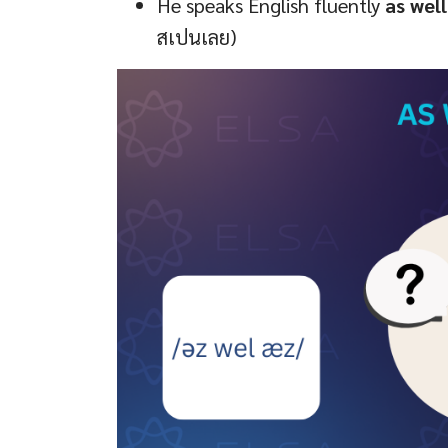
He speaks English fluently
as well
สเปนเลย)