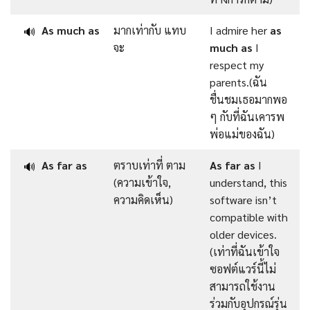
As much as
มากเท่ากับ แทบ
I admire her
as
🔊
จะ
much as
I
respect my
parents.(ฉัน
ชื่นชมเธอมากพอ
ๆ กับที่ฉันเคารพ
พ่อแม่ของฉัน)
As far as
ตราบเท่าที่ ตาม
As far as
I
🔊
(ความเข้าใจ,
understand, this
ความคิดเห็น)
software isn’t
compatible with
older devices.
(เท่าที่ฉันเข้าใจ
ซอฟต์แวร์นี้ไม่
สามารถใช้งาน
ร่วมกับอุปกรณ์รุ่น