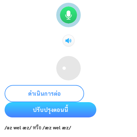
ดำเนินการต่อ
ปรับปรุงตอนนี้
/əz wel æz/
หรือ
/æz wel æz/