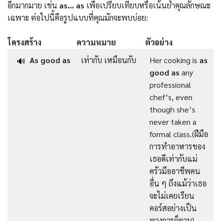
อีกมากมาย เช่น
as… as
เพื่อเปรียบเทียบหรือเน้นย้ำคุณลักษณะ
เฉพาะ ต่อไปนี้คือรูปแบบที่คุณมักจะพบบ่อย:
โครงสร้าง
ความหมาย
ตัวอย่าง
As good as
เท่ากับ เหมือนกับ
Her cooking is
as
🔊
good as
any
professional
chef’s, even
though she’s
never taken a
formal class.(ฝีมือ
การทำอาหารของ
เธอดีเท่ากับแม่
ครัวมืออาชีพคน
อื่น ๆ ถึงแม้ว่าเธอ
จะไม่เคยเรียน
คอร์สอย่างเป็น
ทางการก็ตาม)