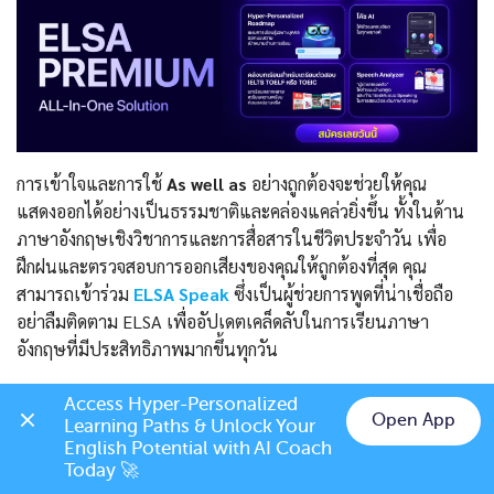
การเข้าใจและการใช้
As well as
อย่างถูกต้องจะช่วยให้คุณ
แสดงออกได้อย่างเป็นธรรมชาติและคล่องแคล่วยิ่งขึ้น ทั้งในด้าน
ภาษาอังกฤษเชิงวิชาการและการสื่อสารในชีวิตประจำวัน เพื่อ
ฝึกฝนและตรวจสอบการออกเสียงของคุณให้ถูกต้องที่สุด คุณ
สามารถเข้าร่วม
ELSA Speak
ซึ่งเป็นผู้ช่วยการพูดที่น่าเชื่อถือ
อย่าลืมติดตาม ELSA เพื่ออัปเดตเคล็ดลับในการเรียนภาษา
อังกฤษที่มีประสิทธิภาพมากขึ้นทุกวัน
RELATED POSTS
Access Hyper-Personalized 
Open App
Learning Paths & Unlock Your 
Chat on LINE
English Potential with AI Coach 
Today 🚀