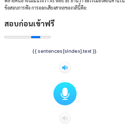
หลายคนอาจไม่แน่ใจว่า As well as อ่านว่า อะไรเมื่อได้ยินคำนี้ใน
ข้อสอบการฟัง การออกเสียงสากลของวลีนี้คือ:
สอบก่อนเข้าฟรี
{{ sentences[sIndex].text }}.