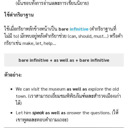
(ฉันชอบทั้งการอ่าน
และ
การเขียนนิยาย)
ใช้คำกริยาฐาน
ใช้เมื่อกริยาหลักข้างหน้าเป็น
bare
infinitive
(คำกริยาฐานที่
ไม่มี to) มักพบอยู่หลังคำกริยาช่วย (can, should, must…) หรือคํา
กริยาเช่น make, let, help…
bare infinitive + as well as + bare infinitive
ตัวอย่าง:
We can
visit
the museum
as well as
explore
the old
town. (เราสามารถเยี่ยมชมพิพิธภัณฑ์
และ
สำรวจเมืองเก่า
ได้)
Let him
speak
as well as
answer
the questions. (ให้
เขาพูด
และ
ตอบคำถามเถอะ)