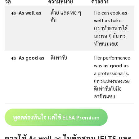
วลี
ความหมาย
ตัวอย่าง
As well as
ด้วย และ พอ ๆ
He can cook
as
🔊
กับ
well as
bake.
(เขาทำอาหารได้
เก่งพอ ๆ กับการ
ทำขนมเลย)
As good as
ดีเท่ากับ
Her performance
🔊
was
as good as
a professional’s.
(การแสดงของเธอ
ดีเท่ากับกับมือ
อาชีพเลย)
พูดคล่องทันใจ แค่ใช้ ELSA Premium
ควรใช้ As well as ในข้อสอบ IELTS และ