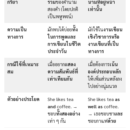
กริยา
รวม
ของคำนาม
นามที่อยู่หน้า
สองคำ (โดยปกติ
เท่านั้น
เป็นพหูพจน์)
ความเป็น
มักพบได้บ่อย
ทั้ง
มักใช้ใน
งานเขียน
ทางการ
ในการพูดและ
เชิงวิชาการหรือ
การเขียนในชีวิต
งานเขียนที่เป็น
ประจำวัน
ทางการ
กรณีใช้ที่เหมาะ
เมื่ออยาก
แสดง
เมื่อต้องการ
เน้น
สม
ความสัมพันธ์ที่
องค์ประกอบหลัก
เท่าเทียมกัน
ให้เพิ่มส่วนหลังลง
ไปอย่างนุ่มนวล
ตัวอย่างประโยค
She likes tea
She likes tea
as
and
coffee. →
well as
coffee.
ชอบ
ทั้งสองอย่าง
→ เธอชอบชา
และ
เท่า ๆ กัน
ชอบกาแฟ
ด้วย