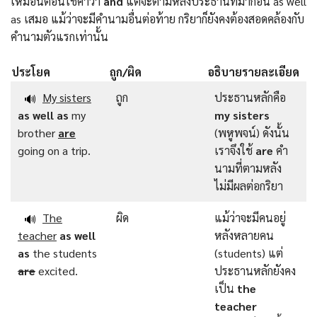
เหมือนตอนใช้คําว่า
and
แต่จะตามหลังประธานที่มาก่อน as well
as เสมอ แม้ว่าจะมีคำนามอื่นต่อท้าย กริยาก็ยังคงต้องสอดคล้องกับ
คำนามตัวแรกเท่านั้น
ประโยค
ถูก/ผิด
อธิบายรายละเอียด
My sisters
ถูก
ประธานหลักคือ
🔊
as well as
my
my sisters
brother
are
(พหูพจน์) ดังนั้น
going on a trip.
เราจึงใช้
are
คำ
นามที่ตามหลัง
ไม่มีผลต่อกริยา
The
ผิด
แม้ว่าจะมีคนอยู่
🔊
teacher
as well
หลังหลายคน
as
the students
(students) แต่
are
excited.
ประธานหลักยังคง
เป็น
the
teacher