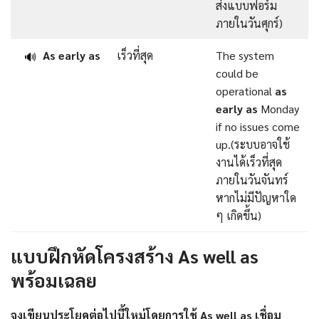
ส่งแบบฟอร์ม
ภายในวันศุกร์)
As early as
เร็วที่สุด
The system
🔊
could be
operational
as
early as
Monday
if no issues come
up.(ระบบอาจใช้
งานได้เร็วที่สุด
ภายในวันจันทร์
หากไม่มีปัญหาใด
ๆ เกิดขึ้น)
แบบฝึกหัดโครงสร้าง As well as
พร้อมเฉลย
จงเขียนประโยคต่อไปนี้ใหม่โดย
การใช้ As well as เชื่อม