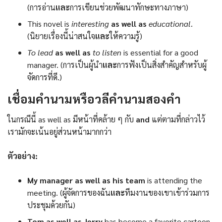
(การอ่าน
และ
การเขียนช่วยพัฒนาทักษะทางภาษา)
This novel is
interesting
as well as
educational
.
(นิยายเรื่องนี้น่าสนใจ
และ
ให้ความรู้)
To lead
as well as
to listen
is essential for a good
manager. (การเป็นผู้นำ
และ
การฟังเป็นสิ่งสำคัญสำหรับผู้
จัดการที่ดี.)
เชื่อมคำนามหรือวลีคำนามสองคำ
ในกรณีนี้ as well as มีหน้าที่คล้าย ๆ กับ
and
แต่ตามที่กล่าวไว้
เรามักจะเน้นอยู่ส่วนหน้ามากกว่า
ตัวอย่าง:
My manager as well as his team
is attending the
meeting. (ผู้จัดการของฉัน
และ
ทีมงานของเขาเข้าร่วมการ
ประชุมด้วยกัน)
Tom as well as Jerry
has become a favorite cartoon