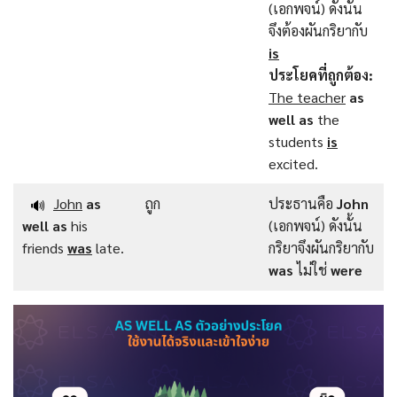
(เอกพจน์) ดังนั้น
จึงต้องผันกริยากับ
is
ประโยคที่ถูกต้อง:
The teacher
as
well as
the
students
is
excited.
John
as
ถูก
ประธานคือ
John
🔊
well as
his
(เอกพจน์) ดังนั้น
friends
was
late.
กริยาจึงผันกริยากับ
was
ไม่ใช่
were