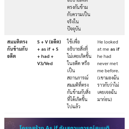
ตรงกันข้าม
กับความเป็น
จริงใน
ปัจจุบัน
สมมติตรง
S + V (อดีต)
ใช้เพื่อ
He looked
กันข้ามกับ
+ as if + S
อธิบายสิ่งที่
at me
as if
อดีต
+ had +
ไม่เคยเกิดขึ้น
he had
V3/Ved
ในอดีต หรือ
never met
เป็น
me before.
สถานการณ์
(เขามองฉัน
สมมติที่ตรง
ราวกับว่าไม่
กันข้ามกับสิ่ง
เคยเจอฉัน
ที่ได้เกิดขึ้น
มาก่อน)
ไปแล้ว