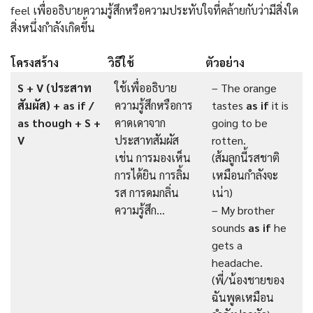
feel เพื่ออธิบายความรู้สึกหรือความประทับใจที่คล้ายกับว่ามีสิ่งใด
สิ่งหนึ่งกำลังเกิดขึ้น
โครงสร้าง
วิธีใช้
ตัวอย่าง
S + V (ประสาท
ใช้เพื่ออธิบาย
– The orange
สัมผัส) + as if /
ความรู้สึกหรือการ
tastes
as if
it is
as though + S +
คาดเดาจาก
going to be
V
ประสาทสัมผัส
rotten.
เช่น การมองเห็น
(ส้มลูกนี้รสชาติ
การได้ยิน การลิ้ม
เหมือนกำลังจะ
รส การดมกลิ่น
เน่า)
ความรู้สึก…
– My brother
sounds
as if
he
gets a
headache.
(พี่/น้องชายของ
ฉันพูดเหมือน