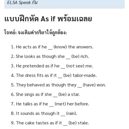
ELSA Speak กัน
แบบฝึกหัด As if พร้อมเฉลย
โจทย์: จงเติมคำกริยาให้ถูกต้อง:
He acts as if he ___ (know) the answers.
She looks as though she ___ (be) rich.
He pretended as if he ___ (not see) me.
The dress fits as if it ___ (be) tailor-made.
They behaved as though they ___ (have) won.
She sings as if she ___ (be) a star.
He talks as if he ___ (met) her before.
It sounds as though it ___ (rain).
The cake tastes as if it ___ (be) stale.