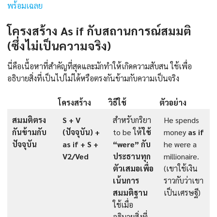
พร้อมเฉลย
โครงสร้าง As if กับสถานการณ์สมมติ
(ซึ่งไม่เป็นความจริง)
นี่คือเนื้อหาที่สำคัญที่สุดและมักทำให้เกิดความสับสน ใช้เพื่อ
อธิบายสิ่งที่เป็นไปไม่ได้หรือตรงกันข้ามกับความเป็นจริง
โครงสร้าง
วิธีใช้
ตัวอย่าง
สมมติตรง
S + V
สำหรับกริยา
He spends
กันข้ามกับ
(ปัจจุบัน) +
to be ให้
ใช้
money
as if
ปัจจุบัน
as if + S +
“were” กับ
he were a
V2/Ved
ประธานทุก
millionaire.
ตัวเสมอเพื่อ
(เขาใช้เงิน
เน้นการ
ราวกับว่าเขา
สมมติฐาน
เป็นเศรษฐี)
ใช้เมื่อ
อธิบายสิ่งที่