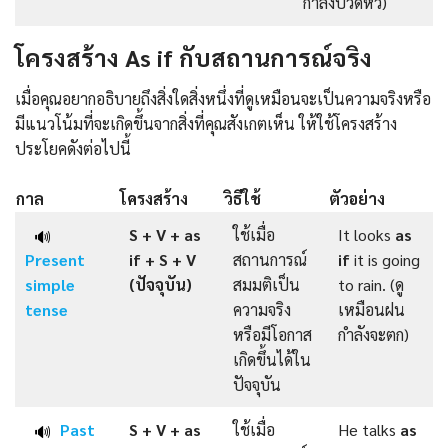
กำลังปวดหัว)
โครงสร้าง As if กับสถานการณ์จริง
เมื่อคุณอยากอธิบายถึงสิ่งใดสิ่งหนึ่งที่ดูเหมือนจะเป็นความจริงหรือ
มีแนวโน้มที่จะเกิดขึ้นจากสิ่งที่คุณสังเกตเห็น ให้ใช้โครงสร้าง
ประโยคดังต่อไปนี้
กาล
โครงสร้าง
วิธีใช้
ตัวอย่าง
S + V + as
ใช้เมื่อ
It looks
as
🔊
Present
if + S + V
สถานการณ์
if
it is going
simple
(ปัจจุบัน)
สมมติเป็น
to rain. (ดู
tense
ความจริง
เหมือนฝน
หรือมีโอกาส
กำลังจะตก)
เกิดขึ้นได้ใน
ปัจจุบัน
Past
S + V + as
ใช้เมื่อ
He talks
as
🔊