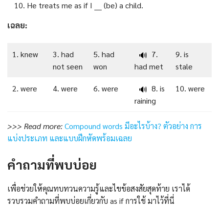
He treats me as if I ___ (be) a child.
เฉลย:
1. knew
3. had
5. had
7.
9. is
🔊
not seen
won
had met
stale
2. were
4. were
6. were
8. is
10. were
🔊
raining
>>> Read more:
Compound words มีอะไรบ้าง? ตัวอย่าง การ
แบ่งประเภท และแบบฝึกหัดพร้อมเฉลย
คำถามที่พบบ่อย
เพื่อช่วยให้คุณทบทวนความรู้และไขข้อสงสัยสุดท้าย เราได้
รวบรวมคำถามที่พบบ่อยเกี่ยวกับ as if การใช้ มาไว้ที่นี่