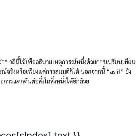
า” วลีนี้ใช้เพื่ออธิบายเหตุการณ์หนึ่งด้วยการเปรียบเทียบ
์จริงหรือเพียงแค่การสมมติก็ได้ นอกจากนี้ “as if” ยัง
รแดกดันต่อสิ่งใดสิ่งหนึ่งได้อีกด้วย
ces[sIndex].text }}.