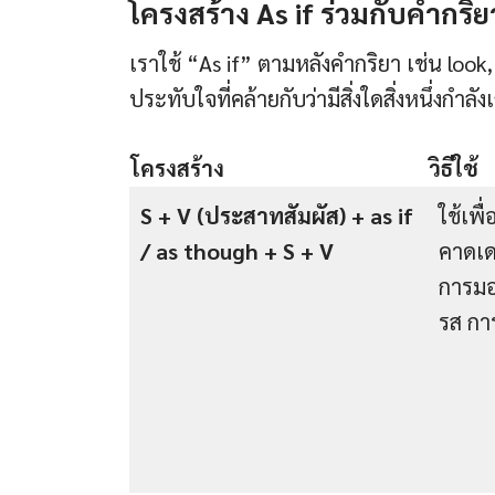
โครงสร้าง As if ร่วมกับคำกร
เราใช้ “As if” ตามหลังคำกริยา เช่น look,
ประทับใจที่คล้ายกับว่ามีสิ่งใดสิ่งหนึ่งกำลังเ
โครงสร้าง
วิธีใช้
S + V (ประสาทสัมผัส) + as if
ใช้เพื
/ as though + S + V
คาดเด
การมอง
รส การ