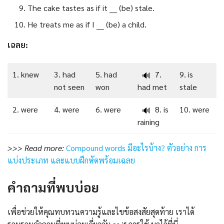
The cake tastes as if it ___ (be) stale.
He treats me as if I ___ (be) a child.
เฉลย:
1. knew
3. had
5. had
7.
9. is
🔊
not seen
won
had met
stale
2. were
4. were
6. were
8. is
10. were
🔊
raining
>>> Read more:
Compound words มีอะไรบ้าง? ตัวอย่าง การ
แบ่งประเภท และแบบฝึกหัดพร้อมเฉลย
คำถามที่พบบ่อย
เพื่อช่วยให้คุณทบทวนความรู้และไขข้อสงสัยสุดท้าย เราได้