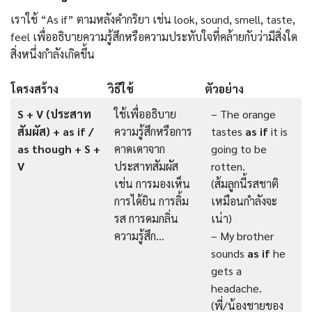
เราใช้ “As if” ตามหลังคำกริยา เช่น look, sound, smell, taste,
feel เพื่ออธิบายความรู้สึกหรือความประทับใจที่คล้ายกับว่ามีสิ่งใด
สิ่งหนึ่งกำลังเกิดขึ้น
โครงสร้าง
วิธีใช้
ตัวอย่าง
S + V (ประสาท
ใช้เพื่ออธิบาย
– The orange
สัมผัส) + as if /
ความรู้สึกหรือการ
tastes
as if
it is
as though + S +
คาดเดาจาก
going to be
V
ประสาทสัมผัส
rotten.
เช่น การมองเห็น
(ส้มลูกนี้รสชาติ
การได้ยิน การลิ้ม
เหมือนกำลังจะ
รส การดมกลิ่น
เน่า)
ความรู้สึก…
– My brother
sounds
as if
he
gets a
headache.
(พี่/น้องชายของ