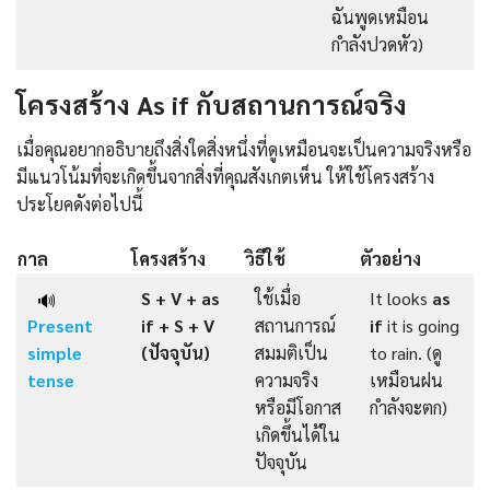
ฉันพูดเหมือน
กำลังปวดหัว)
โครงสร้าง As if กับสถานการณ์จริง
เมื่อคุณอยากอธิบายถึงสิ่งใดสิ่งหนึ่งที่ดูเหมือนจะเป็นความจริงหรือ
มีแนวโน้มที่จะเกิดขึ้นจากสิ่งที่คุณสังเกตเห็น ให้ใช้โครงสร้าง
ประโยคดังต่อไปนี้
กาล
โครงสร้าง
วิธีใช้
ตัวอย่าง
S + V + as
ใช้เมื่อ
It looks
as
🔊
Present
if + S + V
สถานการณ์
if
it is going
simple
(ปัจจุบัน)
สมมติเป็น
to rain. (ดู
tense
ความจริง
เหมือนฝน
หรือมีโอกาส
กำลังจะตก)
เกิดขึ้นได้ใน
ปัจจุบัน