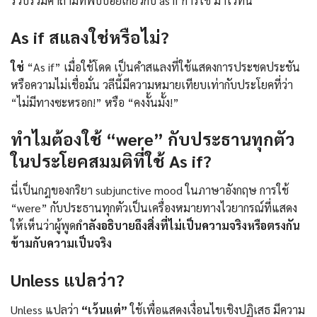
รวบรวมคำถามที่พบบ่อยเกี่ยวกับ as if การใช้ มาไว้ที่นี่
As if สแลงใช่หรือไม่?
ใช่
“As if” เมื่อใช้โดด เป็นคำสแลงที่ใช้แสดงการประชดประชัน
หรือความไม่เชื่อมั่น วลีนี้มีความหมายเทียบเท่ากับประโยคที่ว่า
“ไม่มีทางซะหรอก!” หรือ “คงงั้นมั้ง!”
ทำไมต้องใช้ “were” กับประธานทุกตัว
ในประโยคสมมติที่ใช้ As if?
นี่เป็นกฎของกริยา subjunctive mood ในภาษาอังกฤษ การใช้
“were” กับประธานทุกตัวเป็นเครื่องหมายทางไวยากรณ์ที่แสดง
ให้เห็นว่าผู้พูด
กำลังอธิบายถึงสิ่งที่ไม่เป็นความจริงหรือตรงกัน
ข้ามกับความเป็นจริง
Unless แปลว่า?
Unless แปลว่า
“เว้นแต่”
ใช้เพื่อแสดงเงื่อนไขเชิงปฏิเสธ มีความ