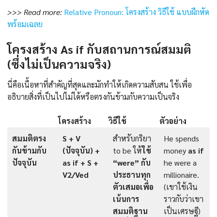
>>> Read more:
Relative Pronoun: โครงสร้าง วิธีใช้ แบบฝึกหัด
พร้อมเฉลย
โครงสร้าง As if กับสถานการณ์สมมติ
(ซึ่งไม่เป็นความจริง)
นี่คือเนื้อหาที่สำคัญที่สุดและมักทำให้เกิดความสับสน ใช้เพื่อ
อธิบายสิ่งที่เป็นไปไม่ได้หรือตรงกันข้ามกับความเป็นจริง
โครงสร้าง
วิธีใช้
ตัวอย่าง
สมมติตรง
S + V
สำหรับกริยา
He spends
กันข้ามกับ
(ปัจจุบัน) +
to be ให้
ใช้
money
as if
ปัจจุบัน
as if + S +
“were” กับ
he were a
V2/Ved
ประธานทุก
millionaire.
ตัวเสมอเพื่อ
(เขาใช้เงิน
เน้นการ
ราวกับว่าเขา
สมมติฐาน
เป็นเศรษฐี)