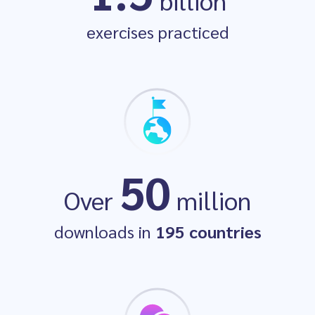
billion
Launch Winner
exercises practiced
The EdTech
50
Awards 2021
Over
million
downloads in
195 countries