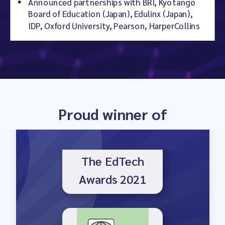
Launch Winner
Announced partnerships with BRI, Kyotango
Board of Education (Japan), Edulinx (Japan),
IDP, Oxford University, Pearson, HarperCollins
The EdTech
Proud winner of
Awards 2021
World changing