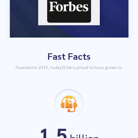
companies
Fast Facts
#1
Founded in 2015, today ELSA is proud to have grown to
Education App
1.5