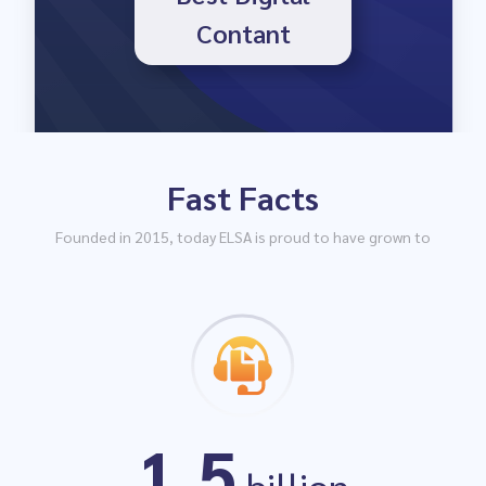
Contant
Fast Facts
Top 4 best AI
Founded in 2015, today ELSA is proud to have grown to
companies
1.5