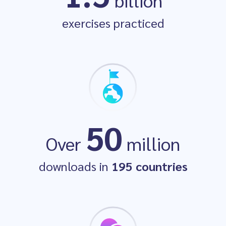
billion
#1
Education App
exercises practiced
50
Launch Winner
Over
million
downloads in
195 countries