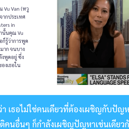
ุณ Vu Van (หวู
ทางจากประเทศ
ters in
นั้นคุณ Vu
็รู้ว่าการพูด
มมาก จนบาง
พูดอยู่ ซึ่ง
็นของเธอใน
า เธอไม่ใช่คนเดียวที่ต้องเผชิญกับปัญห
ติคนอื่นๆ ก็กำลังเผชิญปัญหาเช่นเดียวก