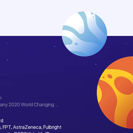
n
any 2020 World Changing ...
rd
, FPT, AstraZeneca, Fulbright