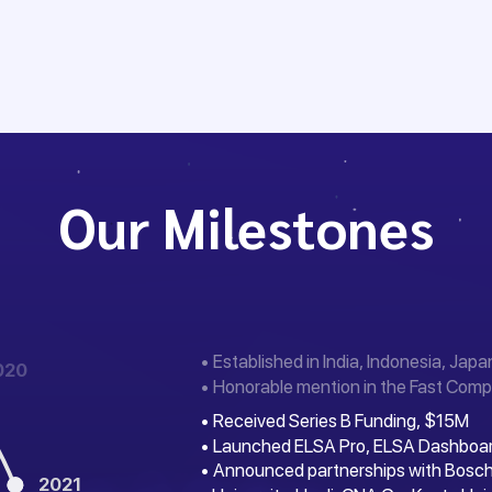
Our Milestones
• Established in India, Indonesia, Japa
020
• Honorable mention in the Fast Comp
• Received Series B Funding, $15M
• Launched ELSA Pro, ELSA Dashboa
• Announced partnerships with Bosch
2021