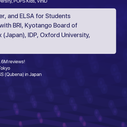
versity, POPS Kids, VinID
r, and ELSA for Students
with BRI, Kyotango Board of
 (Japan), IDP, Oxford University,
.6M reviews!
 Tokyo
S (Qubena) in Japan