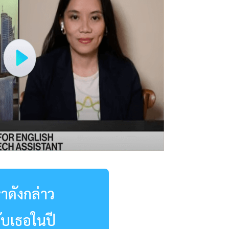
าดังกล่าว
ับเธอในปี