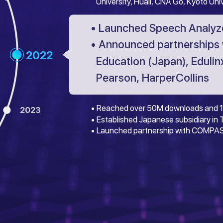
University, Huali, CNA Go, Kyoto Uni
• Launched Speech Analyze
• Announced partnerships 
2022
Education (Japan), Edulinx
Pearson, HarperCollins
• Reached over 50M downloads and 1
2023
• Established Japanese subsidiary in
• Launched partnership with COMPAS