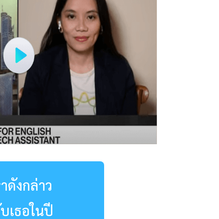
าดังกล่าว
ับเธอในปี