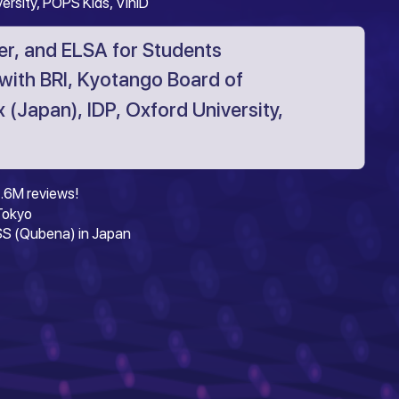
versity, POPS Kids, VinID
r, and ELSA for Students
with BRI, Kyotango Board of
 (Japan), IDP, Oxford University,
.6M reviews!
 Tokyo
S (Qubena) in Japan