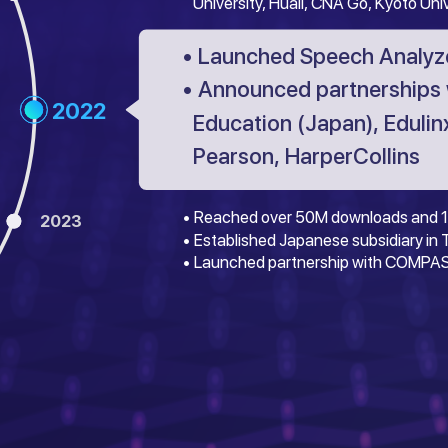
University, Huali, CNA Go, Kyoto Uni
• Launched Speech Analyze
• Announced partnerships 
2022
Education (Japan), Edulinx
Pearson, HarperCollins
• Reached over 50M downloads and 1
2023
• Established Japanese subsidiary in
• Launched partnership with COMPAS