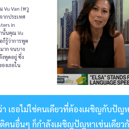
ุณ Vu Van (หวู
ทางจากประเทศ
ters in
นั้นคุณ Vu
็รู้ว่าการพูด
มมาก จนบาง
พูดอยู่ ซึ่ง
็นของเธอใน
า เธอไม่ใช่คนเดียวที่ต้องเผชิญกับปัญห
ติคนอื่นๆ ก็กำลังเผชิญปัญหาเช่นเดียวก