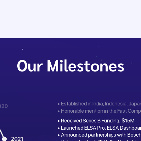
Our Milestones
• Established in India, Indonesia, Japa
020
• Honorable mention in the Fast Comp
• Received Series B Funding, $15M
• Launched ELSA Pro, ELSA Dashboa
• Announced partnerships with Bosch
2021