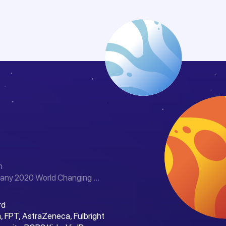
n
any 2020 World Changing ...
rd
, FPT, AstraZeneca, Fulbright