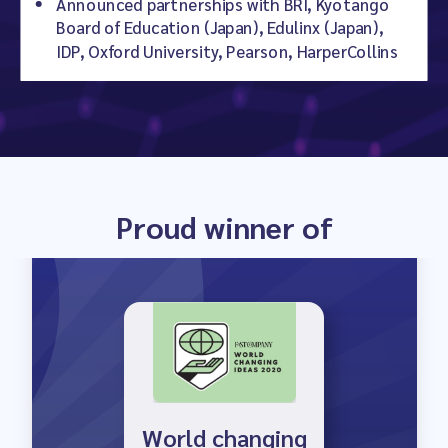
Launch Winner
Announced partnerships with BRI, Kyotango
Board of Education (Japan), Edulinx (Japan),
IDP, Oxford University, Pearson, HarperCollins
The EdTech
Proud winner of
Awards 2021
World changing