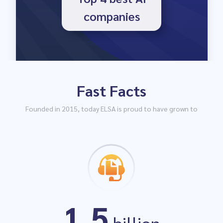
companies
Fast Facts
#1
Founded in 2015, today ELSA is proud to have grown to
Education App
1.5