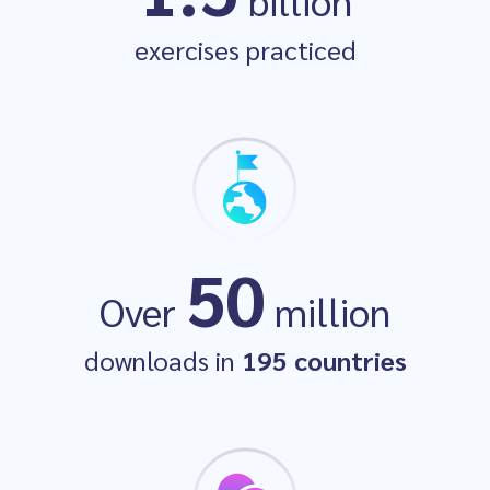
billion
Launch Winner
exercises practiced
The EdTech
50
Awards 2021
Over
million
downloads in
195 countries