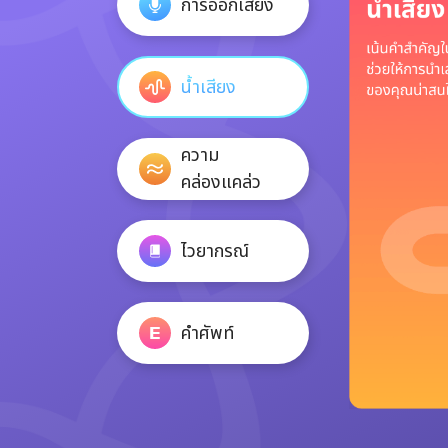
การออกเสียง
น้ำเสียง
ความ
คล่องแคล่ว
ไวยากรณ์
คำศัพท์