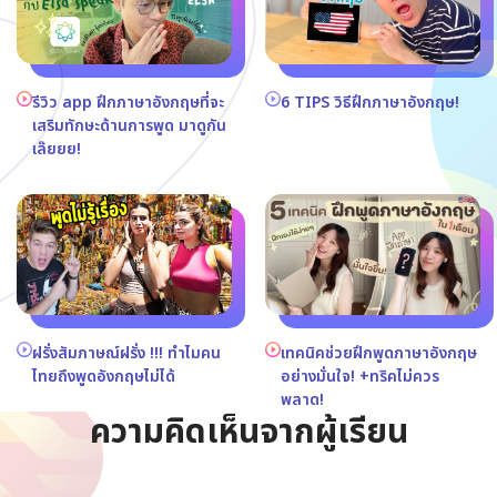
รีวิว app ฝึกภาษาอังกฤษที่จะ
6 TIPS วิธีฝึกภาษาอังกฤษ!
เสริมทักษะด้านการพูด มาดูกัน
เล๊ยยย!
ฝรั่งสัมภาษณ์ฝรั่ง !!! ทำไมคน
เทคนิคช่วยฝึกพูดภาษาอังกฤษ
ไทยถึงพูดอังกฤษไม่ได้
อย่างมั่นใจ! +ทริคไม่ควร
พลาด!
ความคิดเห็นจากผู้เรียน