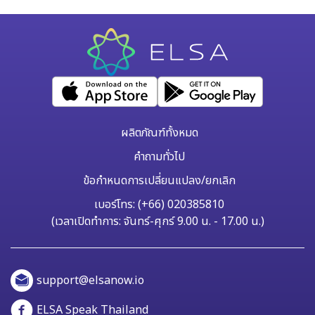
เรียนที่ยังไม่ได้ถือแพ็กเกจ Pro แบบตลอดชีพ นี่คือสิทธิพิเศษที่
ELSA ออกแบบมาโดยเฉพาะสำหรับผู้เรียนที่เรียนรู้อย่างต่อเนื่อง
และจริงจังในการพัฒนาทักษะการพูดภาษาอังกฤษ หากคุณกำลังใช้
SA
งาน ELSA Pro แบบตลอดชีพ คริสต์มาสปีนี้คือโอกาสของคุณใน
การปลดล็อกแพ็กเกจการฝึกพูดภาษาอังกฤษระดับสูงสุดของ ELSA
Speak อย่าง ELSA Premium แบบตลอดชีพ ฟีเจอร์ระดับพรีเมียม
ในแพ็กเกจ ELSA Premium แบบตลอดชีพ ELSA Premium คือ
แพ็กเกจการเรียนที่รวมฟีเจอร์ทั้งหมดของ ELSA Pro พร้อมด้วย
ผลิตภัณฑ์ทั้งหมด
ฟีเจอร์ AI ใหม่ล่าสุด 2 รายการ ได้แก่ ELSA AI และ Speech
คำถามทั่วไป
Analyzer […]
ข้อกำหนดการเปลี่ยนแปลง/ยกเลิก
เบอร์โทร: (+66) 020385810
(เวลาเปิดทำการ: จันทร์-ศุกร์ 9.00 น. - 17.00 น.)
support@elsanow.io
ELSA Speak Thailand