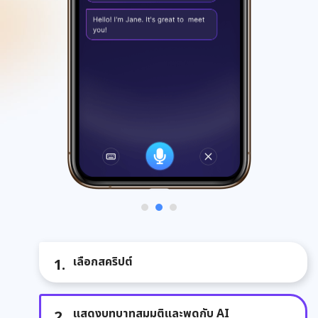
เลือกสคริปต์
แสดงบทบาทสมมติและพูดกับ AI