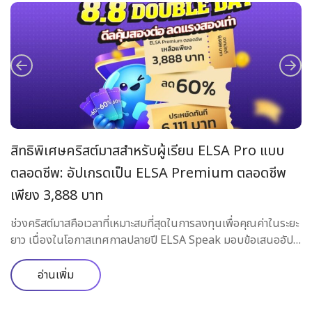
สิทธิพิเศษคริสต์มาสสำหรับผู้เรียน ELSA Pro แบบ
อ
ตลอดชีพ: อัปเกรดเป็น ELSA Premium ตลอดชีพ
พ
ู้
เพียง 3,888 บาท
EL
อ
Pr
ช่วงคริสต์มาสคือเวลาที่เหมาะสมที่สุดในการลงทุนเพื่อคุณค่าในระยะ
ี่
ล่
ยาว เนื่องในโอกาสเทศกาลปลายปี ELSA Speak มอบข้อเสนออัป
เกรดสุดพิเศษ สำหรับผู้เรียนที่ถือแพ็กเกจ ELSA Pro แบบตลอด
พูด
ชีพเท่านั้น: อัปเกรดเป็น ELSA Premium แบบตลอดชีพในราคา
อ่านเพิ่ม
พิเศษที่ไม่เคยมีมาก่อน ข้อเสนอพิเศษเฉพาะผู้เรียน ELSA Pro
แบบตลอดชีพเท่านั้น โปรแกรมนี้ไม่เปิดให้ผู้ใช้ใหม่ และไม่ใช้กับผู้