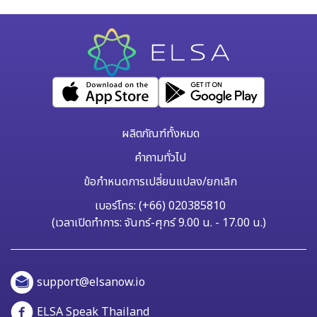
เรียนที่ยังไม่ได้ถือแพ็กเกจ Pro แบบตลอดชีพ นี่คือสิทธิพิเศษที่
ELSA ออกแบบมาโดยเฉพาะสำหรับผู้เรียนที่เรียนรู้อย่างต่อเนื่อง
และจริงจังในการพัฒนาทักษะการพูดภาษาอังกฤษ หากคุณกำลังใช้
SA
งาน ELSA Pro แบบตลอดชีพ คริสต์มาสปีนี้คือโอกาสของคุณใน
การปลดล็อกแพ็กเกจการฝึกพูดภาษาอังกฤษระดับสูงสุดของ ELSA
Speak อย่าง ELSA Premium แบบตลอดชีพ ฟีเจอร์ระดับพรีเมียม
ในแพ็กเกจ ELSA Premium แบบตลอดชีพ ELSA Premium คือ
แพ็กเกจการเรียนที่รวมฟีเจอร์ทั้งหมดของ ELSA Pro พร้อมด้วย
ผลิตภัณฑ์ทั้งหมด
ฟีเจอร์ AI ใหม่ล่าสุด 2 รายการ ได้แก่ ELSA AI และ Speech
คำถามทั่วไป
Analyzer […]
ข้อกำหนดการเปลี่ยนแปลง/ยกเลิก
เบอร์โทร: (+66) 020385810
(เวลาเปิดทำการ: จันทร์-ศุกร์ 9.00 น. - 17.00 น.)
support@elsanow.io
ELSA Speak Thailand