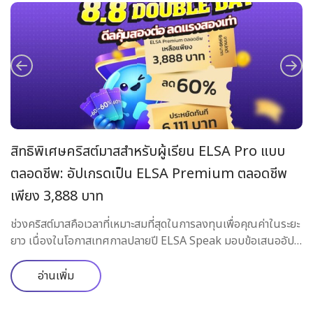
สิทธิพิเศษคริสต์มาสสำหรับผู้เรียน ELSA Pro แบบ
อ
ตลอดชีพ: อัปเกรดเป็น ELSA Premium ตลอดชีพ
พ
ู้
เพียง 3,888 บาท
EL
อ
Pr
ช่วงคริสต์มาสคือเวลาที่เหมาะสมที่สุดในการลงทุนเพื่อคุณค่าในระยะ
ี่
ล่
ยาว เนื่องในโอกาสเทศกาลปลายปี ELSA Speak มอบข้อเสนออัป
เกรดสุดพิเศษ สำหรับผู้เรียนที่ถือแพ็กเกจ ELSA Pro แบบตลอด
พูด
ชีพเท่านั้น: อัปเกรดเป็น ELSA Premium แบบตลอดชีพในราคา
อ่านเพิ่ม
พิเศษที่ไม่เคยมีมาก่อน ข้อเสนอพิเศษเฉพาะผู้เรียน ELSA Pro
แบบตลอดชีพเท่านั้น โปรแกรมนี้ไม่เปิดให้ผู้ใช้ใหม่ และไม่ใช้กับผู้