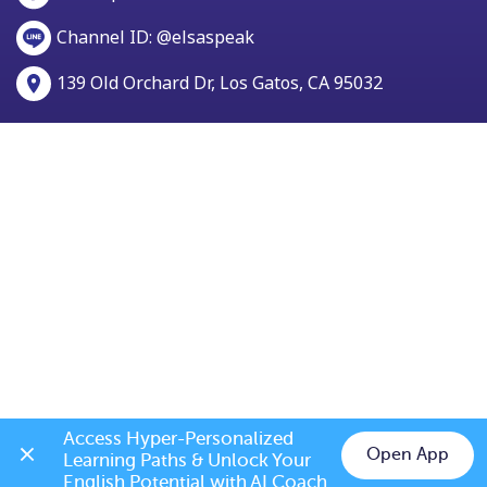
Channel ID: @elsaspeak
139 Old Orchard Dr, Los Gatos, CA 95032
Access Hyper-Personalized 
Open App
Learning Paths & Unlock Your 
Chat on LINE
English Potential with AI Coach 