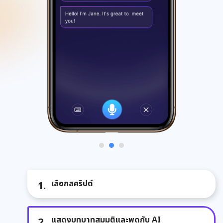
เลือกสคริปต์
แสดงบทบาทสมมติและพูดกับ AI