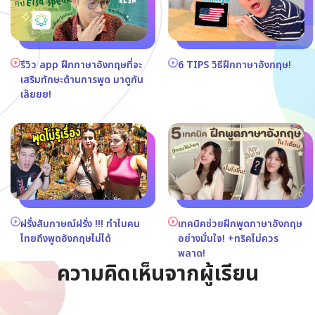
รีวิว app ฝึกภาษาอังกฤษที่จะ
6 TIPS วิธีฝึกภาษาอังกฤษ!
เสริมทักษะด้านการพูด มาดูกัน
เล๊ยยย!
ฝรั่งสัมภาษณ์ฝรั่ง !!! ทำไมคน
เทคนิคช่วยฝึกพูดภาษาอังกฤษ
ไทยถึงพูดอังกฤษไม่ได้
อย่างมั่นใจ! +ทริคไม่ควร
พลาด!
ความคิดเห็นจากผู้เรียน