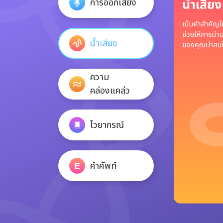
การออกเสียง
น้ำเสียง
ความ
คล่องแคล่ว
ไวยากรณ์
คำศัพท์