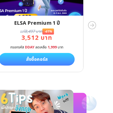
ELSA Premium 1 ปี
แค่
8,497 บาท
-61%
3,512 บาท
กรอกรหัส
DDAY
ลดเหลือ
1,999
บาท
กรอกร
สั่งซื้อคอร์ส