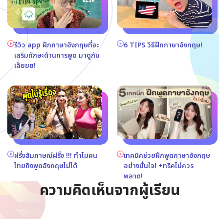
รีวิว app ฝึกภาษาอังกฤษที่จะ
6 TIPS วิธีฝึกภาษาอังกฤษ!
เสริมทักษะด้านการพูด มาดูกัน
เล๊ยยย!
ฝรั่งสัมภาษณ์ฝรั่ง !!! ทำไมคน
เทคนิคช่วยฝึกพูดภาษาอังกฤษ
ไทยถึงพูดอังกฤษไม่ได้
อย่างมั่นใจ! +ทริคไม่ควร
พลาด!
ความคิดเห็นจากผู้เรียน