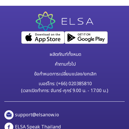
เรียนที่ยังไม่ได้ถือแพ็กเกจ Pro แบบตลอดชีพ นี่คือสิทธิพิเศษที่
ELSA ออกแบบมาโดยเฉพาะสำหรับผู้เรียนที่เรียนรู้อย่างต่อเนื่อง
และจริงจังในการพัฒนาทักษะการพูดภาษาอังกฤษ หากคุณกำลังใช้
SA
งาน ELSA Pro แบบตลอดชีพ คริสต์มาสปีนี้คือโอกาสของคุณใน
การปลดล็อกแพ็กเกจการฝึกพูดภาษาอังกฤษระดับสูงสุดของ ELSA
Speak อย่าง ELSA Premium แบบตลอดชีพ ฟีเจอร์ระดับพรีเมียม
ในแพ็กเกจ ELSA Premium แบบตลอดชีพ ELSA Premium คือ
แพ็กเกจการเรียนที่รวมฟีเจอร์ทั้งหมดของ ELSA Pro พร้อมด้วย
ผลิตภัณฑ์ทั้งหมด
ฟีเจอร์ AI ใหม่ล่าสุด 2 รายการ ได้แก่ ELSA AI และ Speech
คำถามทั่วไป
Analyzer […]
ข้อกำหนดการเปลี่ยนแปลง/ยกเลิก
เบอร์โทร: (+66) 020385810
(เวลาเปิดทำการ: จันทร์-ศุกร์ 9.00 น. - 17.00 น.)
support@elsanow.io
ELSA Speak Thailand