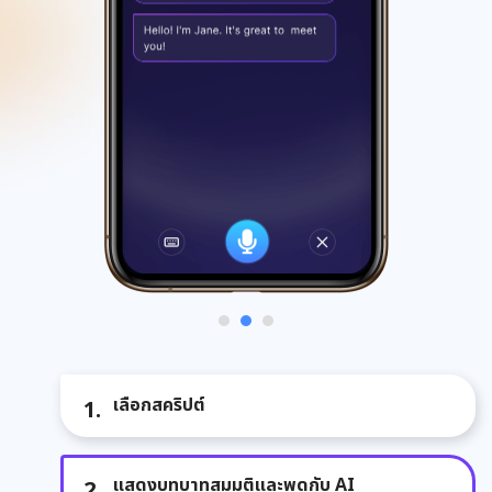
เลือกสคริปต์
แสดงบทบาทสมมติและพูดกับ AI