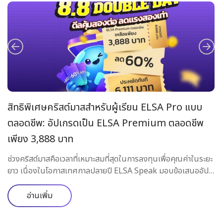
สิทธิพิเศษคริสต์มาสสำหรับผู้เรียน ELSA Pro แบบ
อ
ตลอดชีพ: อัปเกรดเป็น ELSA Premium ตลอดชีพ
พ
ู้
เพียง 3,888 บาท
EL
อ
Pr
ช่วงคริสต์มาสคือเวลาที่เหมาะสมที่สุดในการลงทุนเพื่อคุณค่าในระยะ
ี่
ล่
ยาว เนื่องในโอกาสเทศกาลปลายปี ELSA Speak มอบข้อเสนออัป
เกรดสุดพิเศษ สำหรับผู้เรียนที่ถือแพ็กเกจ ELSA Pro แบบตลอด
พูด
ชีพเท่านั้น: อัปเกรดเป็น ELSA Premium แบบตลอดชีพในราคา
อ่านเพิ่ม
พิเศษที่ไม่เคยมีมาก่อน ข้อเสนอพิเศษเฉพาะผู้เรียน ELSA Pro
แบบตลอดชีพเท่านั้น โปรแกรมนี้ไม่เปิดให้ผู้ใช้ใหม่ และไม่ใช้กับผู้