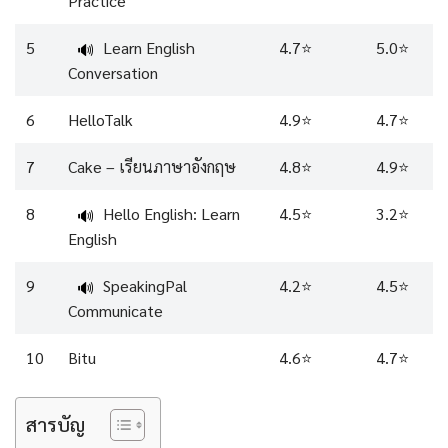
Practice
5
Learn English
4.7⭐️
5.0⭐️
🔊
Conversation
6
HelloTalk
4.9⭐️
4.7⭐️
7
Cake – เรียนภาษาอังกฤษ
4.8⭐️
4.9⭐️
8
Hello English: Learn
4.5⭐️
3.2⭐️
🔊
English
9
SpeakingPal
4.2⭐️
4.5⭐️
🔊
Communicate
10
Bitu
4.6⭐️
4.7⭐️
สารบัญ