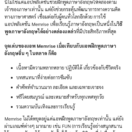
นี่ไม่ใช่แค่แอปพลิเคชันช่วยฝึกพูดภาษาอังกฤษให้คล่องตาม
เจ้าของภาษาเท่านั้น แต่ยังช่วยกระตุ้นพัฒนาการทางความคิด
ทางภาษาศาสตร์ เชื่อมต่อกับผู้คนทั่วโลกอีกด้วย การใช้
แอปพลิเคชัน Memrise เพื่อเรียนรู้ภาษาอังกฤษเป็นหนึ่งใน
วิธี
พูดภาษาอังกฤษได้อย่างคล่องแคล่ว
ที่มีประสิทธิภาพที่สุด
จุดเด่นของแอพ Memrise เมื่อเทียบกับแอพฝึกพูดภาษา
อังกฤษอื่น ๆ ในตลาด ก็คือ
เนื้อหามีความหลากหลาย ปฏิบัติได้ เกี่ยวข้องกับชีวิตจริง
บทสนทนาที่ง่ายต่อการซึมซับ
คำศัพท์จำนวนมาก ละเอียด และเฉพาะเจาะจง
ฟรีโดยสมบูรณ์ และเหมาะสำหรับทุกเพศทุกวัย
รวมความบันเทิงและการเรียนรู้
Memrise ไม่ได้หยุดอยู่แค่แอพฝึกพูดภาษาอังกฤษเท่านั้น แต่ยัง
ผ่านเกณฑ์ต่างๆ มากมาย เช่น FUN (การเรียนรู้อย่างสนุกสนาน