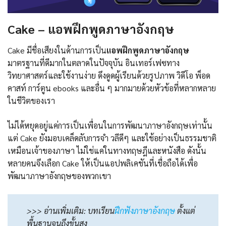
Cake –
แอพฝึกพูดภาษาอังกฤษ
Cake มีชื่อเสียงในด้านการเป็น
แอพฝึกพูดภาษาอังกฤษ
มาตรฐานที่ดีมากในตลาดในปัจจุบัน อินเทอร์เฟซทาง
วิทยาศาสตร์และใช้งานง่าย ดึงดูดผู้เรียนด้วยรูปภาพ วิดีโอ พ็อด
คาสท์ การ์ตูน ebooks และอื่น ๆ มากมายด้วยหัวข้อที่หลากหลาย
ในชีวิตของเรา
ไม่ได้หยุดอยู่แค่การเป็นเพื่อนในการพัฒนาภาษาอังกฤษเท่านั้น
แต่ Cake ยังมอบเคล็ดลับการจำ วลีดีๆ และใช้อย่างเป็นธรรมชาติ
เหมือนเจ้าของภาษา ไม่ใช่แค่ในทางทฤษฎีและหนังสือ ดังนั้น
หลายคนจึงเลือก Cake ให้เป็นแอปพลิเคชันที่เชื่อถือได้เพื่อ
พัฒนาภาษาอังกฤษของพวกเขา
>>> อ่านเพิ่มเติม: บทเรียน
ฝึกฟังภาษาอังกฤษ
ตั้งแต่
พื้นฐานจนถึงขั้นสูง