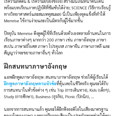
ไร้ความกดดัน & ไร้ความยับยั้งชั่งใจ) สร้างมินิเกมที่น่าตื่นเต้น
พร้อมบทเรียนภาคปฏิบัติที่ซึมซับได้ง่าย; SCIENCE (วิธีการเรียนรู้
ทางวิทยาศาสตร์และสมเหตุสมผล) นี่เป็นเพียงจุดแข็งที่ทำให้
Memrise ใช้งานง่ายและเป็นมิตรกับผู้ใช้มากขึ้น
ปัจจุบัน Memrise ดึงดูดผู้ใช้ที่เรียนด้วยตัวเองหลายล้านคนในการ
เรียนภาษาต่างๆ มากกว่า 200 ภาษา เช่น ภาษาอังกฤษ ภาษา
สเปน ภาษาฝรั่งเศส ภาษา โปรตุเกส ภาษาจีน ภาษาเกาหลี และ
สัญญาว่าจะขยายภาษาอื่นๆ ทั่วโลก
ฝึกสนทนาภาษาอังกฤษ
แอพฝึกพูดภาษาอังกฤษ: สนทนาภาษาอังกฤษ ช่วยให้ผู้เรียนได้
ฝึกพูดภาษาอังกฤษตามหัวข้อ
ที่คุ้นเคยในชีวิตจริง คุณจะได้รับ
การสนทนาในหัวข้อต่าง ๆ เช่น Trip (การเดินทาง), Kids (เด็กๆ),
Study (การศึกษา), Business (ธุรกิจ), Picnic (ปิกนิก), …
นอกจากการสนทนาแล้ว คุณจะได้ฝึกฟังออดิโอในเสียงมาตรฐาน
ของเจ้าของภาษา และการฝึกออกเสียงเป็นประจำจะจะช่วยให้คุณ