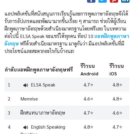
แอปพลิเคชันที่สนับสนุนการเรียนรู้และการพูดภาษาอังกฤษจึงได้
รับการอัปเกรดและพัฒนามากขึ้นเรื่อย ๆ สามารถ ช่วยให้ผู้เรียน
ฝึกพูดภาษาอังกฤษด้วยสำเนียงมาตรฐานโดยฟรีเลย ในบทความ
ต่อไปนี้ ELSA Speak จะแชร์ให้ทุกคน ท๊อป 10
แอพฝึกพูดภาษา
อังกฤษ
ฟรีด้วยสำเนียงมาตรฐาน มาดูกันว่า มีแอปพลิเคชั่นที่มี
ประโยชน์และสะดวกอะไรกันบ้างนะ!
รีวิวบน
รีวิวบน
ลำดับ
แอพฝึกพูดภาษาอังกฤษฟรี
Android
iOS
1
ELSA Speak
4.7⭐️
4.8⭐️
🔊
2
Memrise
4.6⭐️
4.8⭐️
3
ฝึกสนทนาภาษาอังกฤษ
4.7⭐️
4.6⭐️
4
English Speaking
4.8⭐️
4.7⭐️
🔊