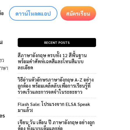
ดาวน์โหลดแอป
สมัครเรียน
่อ
าน
RECENT POSTS
สีภาษาอังกฤษ ครบทั้ง 12 สีพื้นฐาน
่ยว
พร้อมคำศัพท์เฉดสีและโทนสีแบบ
ภาษา
ละเอียด
วิธีอ่านตัวอักษรภาษาอังกฤษ A-Z อย่าง
ถูกต้อง พร้อมเคล็ดลับเพื่อการเรียนรู้ที่
รวดเร็วและการจดจำในระยะยาว
Flash Sale: โปรแรงจาก ELSA Speak
มาแล้ว!
es
เขียน วัน เดือน ปี ภาษาอังกฤษ อย่างถูก
ต้อง ทั้งแบบเต็มและย่อ