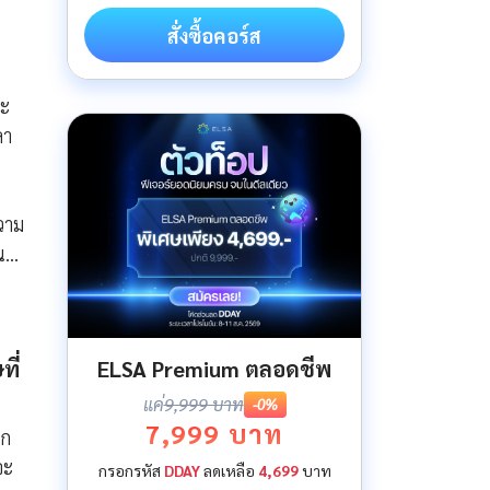
สั่งซื้อคอร์ส
ละ
ลา
วาม
น…
ELSA Premium ตลอดชีพ
ี่
แค่
9,999 บาท
-0%
7,999 บาท
ูก
จะ
กรอกรหัส
DDAY
ลดเหลือ
4,699
บาท