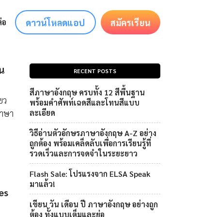
ดาวน์โหลดแอป
สมัครเรียน
่อ
าน
RECENT POSTS
สีภาษาอังกฤษ ครบทั้ง 12 สีพื้นฐาน
่ยว
พร้อมคำศัพท์เฉดสีและโทนสีแบบ
ภาษา
ละเอียด
วิธีอ่านตัวอักษรภาษาอังกฤษ A-Z อย่าง
ถูกต้อง พร้อมเคล็ดลับเพื่อการเรียนรู้ที่
รวดเร็วและการจดจำในระยะยาว
Flash Sale: โปรแรงจาก ELSA Speak
มาแล้ว!
es
เขียน วัน เดือน ปี ภาษาอังกฤษ อย่างถูก
ต้อง ทั้งแบบเต็มและย่อ