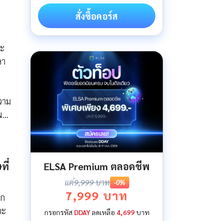
สั่งซื้อคอร์ส
ละ
ลา
วาม
น…
ELSA Premium ตลอดชีพ
ี่
แค่
9,999 บาท
-0%
7,999 บาท
ูก
จะ
กรอกรหัส
DDAY
ลดเหลือ
4,699
บาท