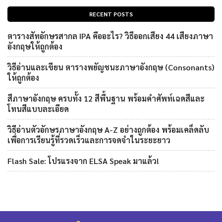
RECENT POSTS
ตารางสัทอักษรสากล IPA คืออะไร? วิธีออกเสียง 44 เสียงภาษา
อังกฤษให้ถูกต้อง
วิธีอ่านและเขียน ตารางพยัญชนะภาษาอังกฤษ (Consonants)
ให้ถูกต้อง
สีภาษาอังกฤษ ครบทั้ง 12 สีพื้นฐาน พร้อมคำศัพท์เฉดสีและ
โทนสีแบบละเอียด
วิธีอ่านตัวอักษรภาษาอังกฤษ A-Z อย่างถูกต้อง พร้อมเคล็ดลับ
เพื่อการเรียนรู้ที่รวดเร็วและการจดจำในระยะยาว
Flash Sale: โปรแรงจาก ELSA Speak มาแล้ว!