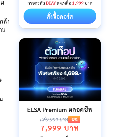
าม
กรอกรหัส
DDAY
ลดเหลือ
1,999
บาท
สั่งซื้อคอร์ส
รฟัง
งาน
ษ
อน
ELSA Premium ตลอดชีพ
แค่
9,999 บาท
-0%
7,999 บาท