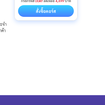
กรอกรหัส
DDAY
ลดเหลือ
4,699
บาท
สั่งซื้อคอร์ส
ะจํา
กค้า