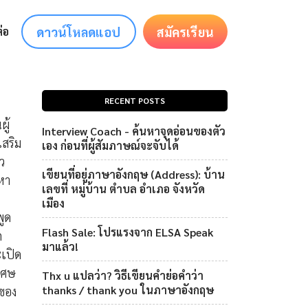
ดาวน์โหลดแอป
สมัครเรียน
่อ
RECENT POSTS
ู้
Interview Coach - ค้นหาจุดอ่อนของตัว
เสริม
เอง ก่อนที่ผู้สัมภาษณ์จะจับได้
ว
เขียนที่อยู่ภาษาอังกฤษ (Address): บ้าน
่หา
เลขที่ หมู่บ้าน ตำบล อำเภอ จังหวัด
เมือง
พูด
Flash Sale: โปรแรงจาก ELSA Speak
ถ
มาแล้ว!
เปิด
ิเศษ
Thx u แปลว่า? วิธีเขียนคำย่อคำว่า
thanks / thank you ในภาษาอังกฤษ
ดของ