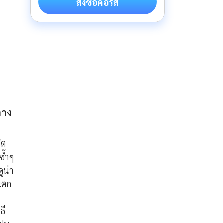
สั่งซื้อคอร์ส
ะ
่าง
ิต
ซ้ำๆ
ูน่า
ฝนตก
ธี