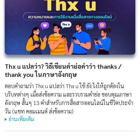
Thx u แปลว่า? วิธีเขียนคำย่อคำว่า thanks /
thank you ในภาษาอังกฤษ
ตอบคำถามว่า Thx u แปลว่า Thx u ใช้ ยัง ไงให้ถูกต้องใน
บริบทต่างๆ เมื่อส่งข้อความ และรวบรวมคำย่อ ขอบคุณภาษา
อังกฤษ สั้นๆ 13 คำสำหรับการสื่อสารออนไลน์ในชีวิตประจำ
วัน (แชท คอมเมนต์ ส่งข้อความ)
อ่านเพิ่มเติม