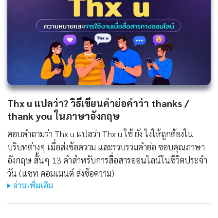
Thx u แปลว่า? วิธีเขียนคำย่อคำว่า thanks /
thank you ในภาษาอังกฤษ
ตอบคำถามว่า Thx u แปลว่า Thx u ใช้ ยัง ไงให้ถูกต้องใน
บริบทต่างๆ เมื่อส่งข้อความ และรวบรวมคำย่อ ขอบคุณภาษา
อังกฤษ สั้นๆ 13 คำสำหรับการสื่อสารออนไลน์ในชีวิตประจำ
วัน (แชท คอมเมนต์ ส่งข้อความ)
อ่านเพิ่มเติม