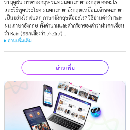
ว่า ฤดูฝน ภาษาอังกฤษ วันที่ฝนตก ภาษาอังกฤษ คืออะไร
และวิธีพูดประโยค ฝนตก ภาษาอังกฤษเหมือนเจ้าของภาษา
เป็นอย่างไร ฝนตก ภาษาอังกฤษคืออะไร? วิธีอ่านคำว่า Rain
ฝน ภาษาอังกฤษ ทั้งคำนามและคำกริยาของคำว่าฝนตกเขียน
ว่า Rain (ออกเสียงว่า: /reɪn/)…
อ่านเพิ่มเติม
อ่านเพิ่ม