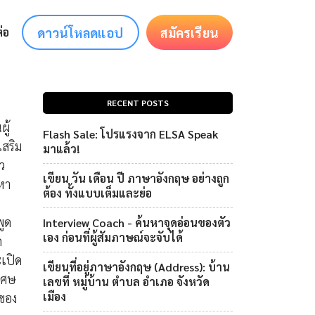
ดาวน์โหลดแอป
สมัครเรียน
่อ
RECENT POSTS
ู้
Flash Sale: โปรแรงจาก ELSA Speak
เสริม
มาแล้ว!
ว
เขียน วัน เดือน ปี ภาษาอังกฤษ อย่างถูก
่หา
ต้อง ทั้งแบบเต็มและย่อ
พูด
Interview Coach - ค้นหาจุดอ่อนของตัว
เอง ก่อนที่ผู้สัมภาษณ์จะจับได้
ถ
เปิด
เขียนที่อยู่ภาษาอังกฤษ (Address): บ้าน
ิเศษ
เลขที่ หมู่บ้าน ตำบล อำเภอ จังหวัด
เมือง
ดของ