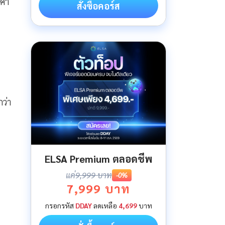
 คำ
สั่งซื้อคอร์ส
ว่า
ELSA Premium ตลอดชีพ
แค่
9,999 บาท
-0%
7,999 บาท
กรอกรหัส
DDAY
ลดเหลือ
4,699
บาท