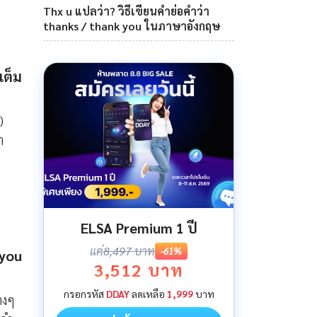
Thx u แปลว่า? วิธีเขียนคำย่อคำว่า
thanks / thank you ในภาษาอังกฤษ
เต็ม
)
า
ELSA Premium 1 ปี
แค่
8,497 บาท
-61%
 you
3,512 บาท
กรอกรหัส
DDAY
ลดเหลือ
1,999
บาท
างๆ