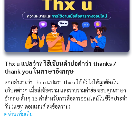
Thx u แปลว่า? วิธีเขียนคำย่อคำว่า thanks /
thank you ในภาษาอังกฤษ
ตอบคำถามว่า Thx u แปลว่า Thx u ใช้ ยัง ไงให้ถูกต้องใน
บริบทต่างๆ เมื่อส่งข้อความ และรวบรวมคำย่อ ขอบคุณภาษา
อังกฤษ สั้นๆ 13 คำสำหรับการสื่อสารออนไลน์ในชีวิตประจำ
วัน (แชท คอมเมนต์ ส่งข้อความ)
อ่านเพิ่มเติม