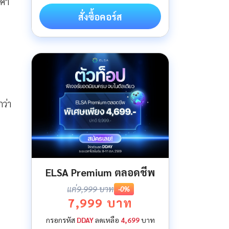
 คำ
สั่งซื้อคอร์ส
ว่า
ELSA Premium ตลอดชีพ
แค่
9,999 บาท
-0%
7,999 บาท
กรอกรหัส
DDAY
ลดเหลือ
4,699
บาท