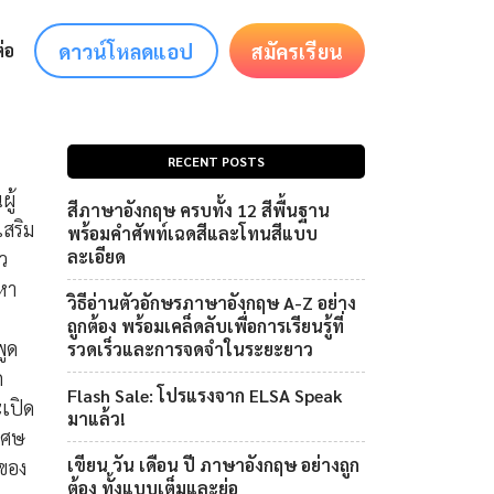
ดาวน์โหลดแอป
สมัครเรียน
่อ
RECENT POSTS
ู้
สีภาษาอังกฤษ ครบทั้ง 12 สีพื้นฐาน
เสริม
พร้อมคำศัพท์เฉดสีและโทนสีแบบ
ละเอียด
ว
่หา
วิธีอ่านตัวอักษรภาษาอังกฤษ A-Z อย่าง
ถูกต้อง พร้อมเคล็ดลับเพื่อการเรียนรู้ที่
พูด
รวดเร็วและการจดจำในระยะยาว
ถ
Flash Sale: โปรแรงจาก ELSA Speak
เปิด
มาแล้ว!
ิเศษ
เขียน วัน เดือน ปี ภาษาอังกฤษ อย่างถูก
ดของ
ต้อง ทั้งแบบเต็มและย่อ