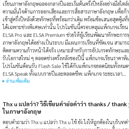
เรียนภาษาอังกฤษฉลองกลางปีและเริ่มต้นครึ่งปีหลังอย่างมีสไตล์
ความมั่นใจด้านการออกเสียงและการสื่อสารภาษาอังกฤษ เพื่อก้า
เข้าสู่ครึ่งปีหลังด้วยทักษะที่พร้อมกว่าเดิม พร้อมข้อเสนอสุดคุ้มที
ได้เฉพาะช่วงพิเศษเท่านั้น โปรโมชันนี้ครอบคลุมแพ็กเกจเรียน
ELSA Pro และ ELSA Premium ช่วยให้ผู้เรียนพัฒนาทักษะการ
ภาษาอังกฤษได้อย่างเป็นระบบ มีแผนการเรียนที่ชัดเจน สามาร
ติดตามความก้าวหน้าได้จริง เหมาะสำหรับการอัปเกรดทักษะและ
รับโอกาสใหม่ ๆ ตลอดช่วงครึ่งหลังของปีนี้ แพ็กเกจเรียนราคาพ
โปรโมชันต้อนรับ Flash Sale ใช้ได้กับแพ็กเกจยอดนิยมทั้งหม
ELSA Speak ทั้งแบบรายปีและตลอดชีพ: แพ็กเกจ ระยะเวลา…
อ่านเพิ่มเติม
Thx u แปลว่า? วิธีเขียนคำย่อคำว่า thanks / thank
ในภาษาอังกฤษ
ตอบคำถามว่า Thx u แปลว่า Thx u ใช้ ยัง ไงให้ถูกต้องในบริบทต่