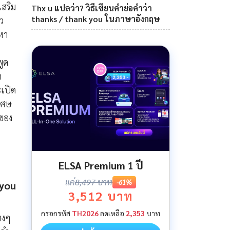
เสริม
Thx u แปลว่า? วิธีเขียนคำย่อคำว่า
thanks / thank you ในภาษาอังกฤษ
ว
่หา
พูด
ถ
เปิด
ิเศษ
ดของ
ELSA Premium 1 ปี
แค่
8,497 บาท
-61%
 you
3,512 บาท
กรอกรหัส
TH2026
ลดเหลือ
2,353
บาท
างๆ