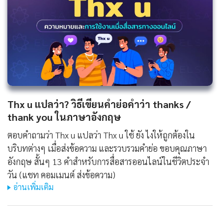
Thx u แปลว่า? วิธีเขียนคำย่อคำว่า thanks /
thank you ในภาษาอังกฤษ
ตอบคำถามว่า Thx u แปลว่า Thx u ใช้ ยัง ไงให้ถูกต้องใน
บริบทต่างๆ เมื่อส่งข้อความ และรวบรวมคำย่อ ขอบคุณภาษา
อังกฤษ สั้นๆ 13 คำสำหรับการสื่อสารออนไลน์ในชีวิตประจำ
วัน (แชท คอมเมนต์ ส่งข้อความ)
อ่านเพิ่มเติม