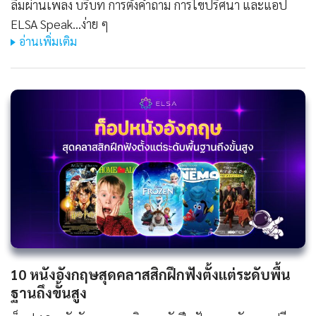
ลืมผ่านเพลง บริบท การตั้งคำถาม การไขปริศนา และแอป
ELSA Speak...ง่าย ๆ
อ่านเพิ่มเติม
10 หนังอังกฤษสุดคลาสสิกฝึกฟังตั้งแต่ระดับพื้น
ฐานถึงขั้นสูง