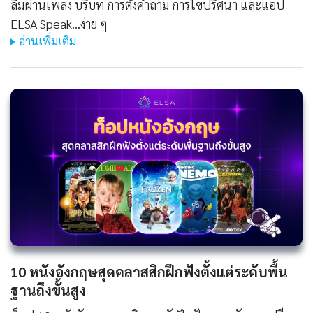
ลืมผ่านเพลง บริบท การตั้งคำถาม การไขปริศนา และแอป
ELSA Speak...ง่าย ๆ
อ่านเพิ่มเติม
10 หนังอังกฤษสุดคลาสสิกฝึกฟังตั้งแต่ระดับพื้น
ฐานถึงขั้นสูง