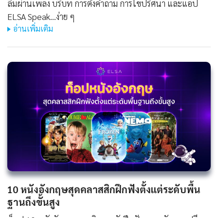
ลืมผ่านเพลง บริบท การตั้งคำถาม การไขปริศนา และแอป
ELSA Speak...ง่าย ๆ
อ่านเพิ่มเติม
10 หนังอังกฤษสุดคลาสสิกฝึกฟังตั้งแต่ระดับพื้น
ฐานถึงขั้นสูง