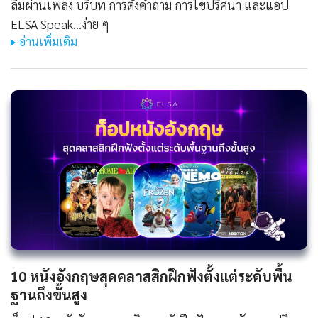
ลืมผ่านเพลง บริบท การตั้งคำถาม การไขปริศนา และแอป
ELSA Speak...ง่าย ๆ
อ่านเพิ่มเติม
10 หนังอังกฤษสุดคลาสสิกฝึกฟังตั้งแต่ระดับพื้น
ฐานถึงขั้นสูง