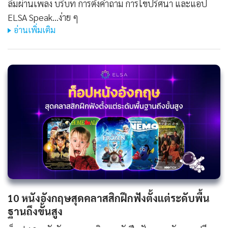
ลืมผ่านเพลง บริบท การตั้งคำถาม การไขปริศนา และแอป
ELSA Speak...ง่าย ๆ
อ่านเพิ่มเติม
10 หนังอังกฤษสุดคลาสสิกฝึกฟังตั้งแต่ระดับพื้น
ฐานถึงขั้นสูง