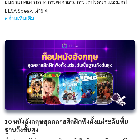
ลืมผ่านเพลง บริบท การตั้งคำถาม การไขปริศนา และแอป
ELSA Speak...ง่าย ๆ
อ่านเพิ่มเติม
10 หนังอังกฤษสุดคลาสสิกฝึกฟังตั้งแต่ระดับพื้น
ฐานถึงขั้นสูง