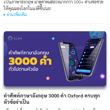
เป็นภาษาอังกฤษ มาดูคำคมฮีลใจมากกว่า 100+ คำเพื่อช่วย
ให้คุณมองโลกในแง่ดีขึ้นนะ!
อ่านเพิ่มเติม
คําศัพท์ภาษาอังกฤษ 3000 คํา Oxford ครบทุก
หัวข้อจำเป็น