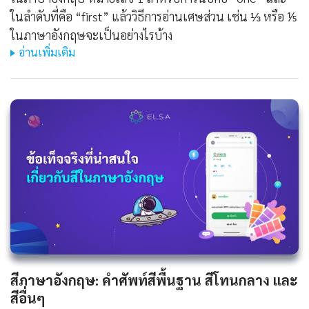
ในลำดับที่คือ “first” แล้ววิธีการอ่านเศษส่วน เช่น ⅓ หรือ ⅕
ในภาษาอังกฤษจะเป็นอย่างไรบ้าง
อ่านเพิ่มเติม
สีภาษาอังกฤษ: คำศัพท์สีพื้นฐาน สีโทนกลาง และ
สีอื่นๆ