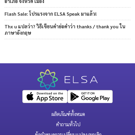
อำเภอ จังหวัด เมือง
Flash Sale: โปรแรงจาก ELSA Speak มาแล้ว!
Thx u แปลว่า? วิธีเขียนคำย่อคำว่า thanks / thank you ใน
ภาษาอังกฤษ
ผลิตภัณฑ์ทั้งหมด
คำถามทั่วไป
ข้อกำหนดการเปลี่ยนแปลง/ยกเลิก