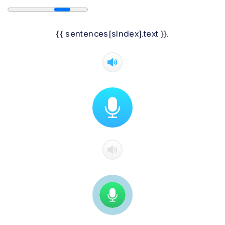
{{ sentences[sIndex].text }}.