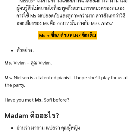
“Missus” ในสำนักงานและสภาพแวดล้อมการทำงาน เมื่อ
ผู้คนรู้สึกไม่สบายใจที่จะพูดถึงสถานภาพสมรสของตนเอง
การใช้ Ms จะปลอดภัยและสุภาพกว่ามาก ควรสังเกตว่าวิธี
ออกเสียงของ Ms คือ /mɪz/ มันต่างกับ Miss /mɪs/
Ms + ชื่อ/ ตำแหน่ง/ ชื่อเต็ม
ตัวอย่าง :
Ms.
Vivian – คุณ Vivian.
Ms.
Nielsen is a talented pianist. I hope she’ll play for us at
the party.
Have you met
Ms.
Sofi before?
Madam
คืออะไร
?
อ่านว่า มาดาม แปลว่า คุณผู้หญิง