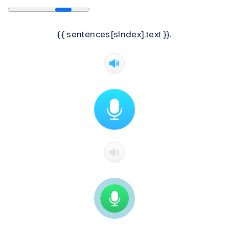
{{ sentences[sIndex].text }}.