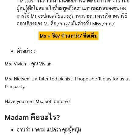
“Missus” ในสำนักงานและสภาพแวดล้อมการทำงาน เมื่อ
ผู้คนรู้สึกไม่สบายใจที่จะพูดถึงสถานภาพสมรสของตนเอง
การใช้ Ms จะปลอดภัยและสุภาพกว่ามาก ควรสังเกตว่าวิธี
ออกเสียงของ Ms คือ /mɪz/ มันต่างกับ Miss /mɪs/
Ms + ชื่อ/ ตำแหน่ง/ ชื่อเต็ม
ตัวอย่าง :
Ms.
Vivian – คุณ Vivian.
Ms.
Nielsen is a talented pianist. I hope she’ll play for us at
the party.
Have you met
Ms.
Sofi before?
Madam
คืออะไร
?
อ่านว่า มาดาม แปลว่า คุณผู้หญิง