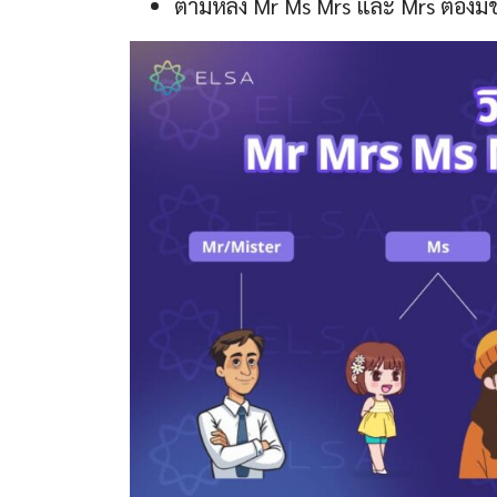
ตามหลัง Mr Ms Mrs และ Mrs ต้องมีชื