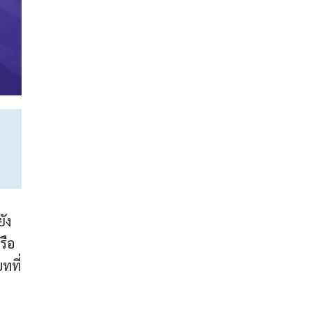
ยัง
รือ
ทที่