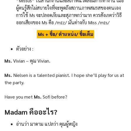
“Missus” ในสำนักงานและสภาพแวดล้อมการทำงาน เมื่อ
ผู้คนรู้สึกไม่สบายใจที่จะพูดถึงสถานภาพสมรสของตนเอง
การใช้ Ms จะปลอดภัยและสุภาพกว่ามาก ควรสังเกตว่าวิธี
ออกเสียงของ Ms คือ /mɪz/ มันต่างกับ Miss /mɪs/
Ms + ชื่อ/ ตำแหน่ง/ ชื่อเต็ม
ตัวอย่าง :
Ms.
Vivian – คุณ Vivian.
Ms.
Nielsen is a talented pianist. I hope she’ll play for us at
the party.
Have you met
Ms.
Sofi before?
Madam
คืออะไร
?
อ่านว่า มาดาม แปลว่า คุณผู้หญิง