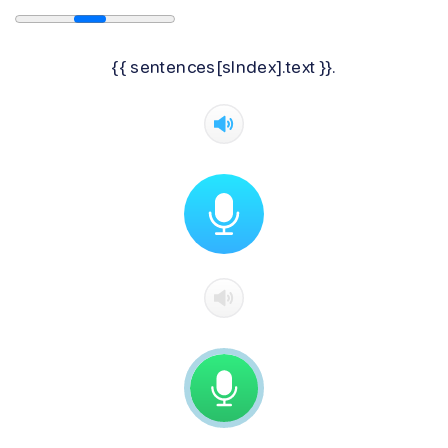
{{ sentences[sIndex].text }}.